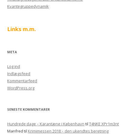
Kvantegruppedynamik
Links m.m.
META
Log ind
Indlægsfeed
Kommentarfeed
WordPress.org
SENESTE KOMMENTARER
Hundrede dage – Karantæne i København
til
T4NKE XPr1m3nt
Manfred
til
Krimimessen 2018 – den ukendtes beretning