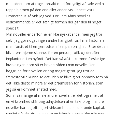
med ideen om at tage kontakt med fornyeligt afdøde ved at
tappe
hjernen på den ene eller anden vis. Senest vist i
Prometheus så vidt jeg ved. For Lars Ahns novelles
vedkommende er det særligt formen der gør den til noget
specielt.
Min noveller er derfor heller ikke nyskabende, men jeg tror
selv, jeg gør noget ingen andre har gjort før. I min historie er
man forsikret til en genfødsel af sin personlighed. Efter døden
bliver ens hjerne skannet for en personprofil, og derefter
implanteret i en nyfødt. Det kan så afstedkomme forskellige
bivirkninger, som så er hovedtråden i min novelle. Den
baggrund for novellen er dog meget gemt. Jeg tror de
færreste ville kunne se det uden at blive gjort opmærksom på
det, ikke desto mindre er det præmissen for historien, som
jeg så er kommet af sted med.
Som i så mange af mine andre noveller, er det også her, at
en virksomhed står bag udnyttelsen af en teknologi. I andre
noveller har jeg ofte gjort virksomheden til det onde kapital,
særligt når det drejer sig om en teknologi som ikke ville være