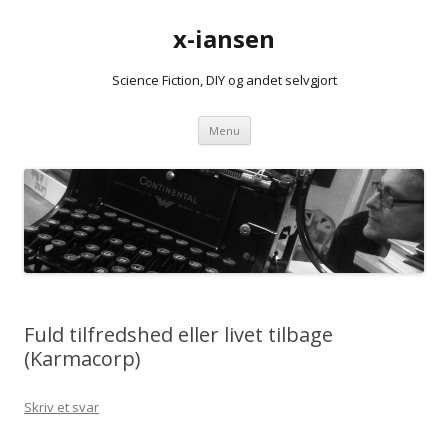
x-iansen
Science Fiction, DIY og andet selvgjort
Hop
Menu
til
indhold
Fuld tilfredshed eller livet tilbage
(Karmacorp)
Skriv et svar