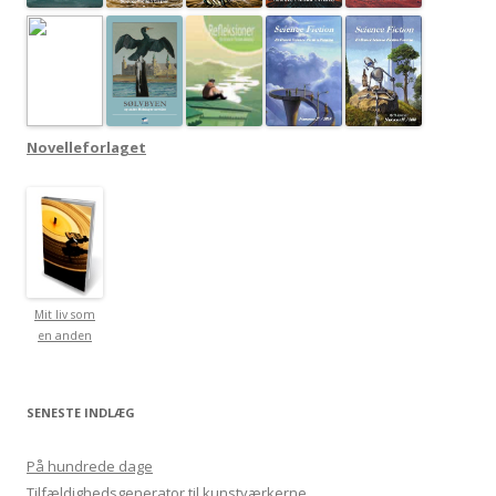
Novelleforlaget
Mit liv som
en anden
SENESTE INDLÆG
På hundrede dage
Tilfældighedsgenerator til kunstværkerne