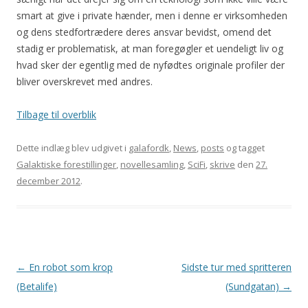
smart at give i private hænder, men i denne er virksomheden
og dens stedfortrædere deres ansvar bevidst, omend det
stadig er problematisk, at man foregøgler et uendeligt liv og
hvad sker der egentlig med de nyfødtes originale profiler der
bliver overskrevet med andres.
Tilbage til overblik
Dette indlæg blev udgivet i
galafordk
,
News
,
posts
og tagget
Galaktiske forestillinger
,
novellesamling
,
SciFi
,
skrive
den
27.
december 2012
.
Indlægsnavigation
←
En robot som krop
Sidste tur med spritteren
(Betalife)
(Sundgatan)
→