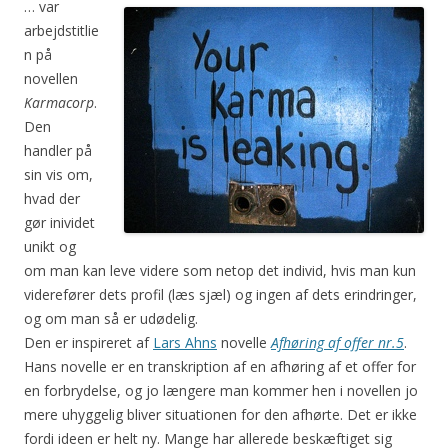
… var
arbejdstitlie
n på
novellen
Karmacorp
.
Den
handler på
sin vis om,
hvad der
gør inividet
unikt og
om man kan leve videre som netop det individ, hvis man kun
viderefører dets profil (læs sjæl) og ingen af dets erindringer,
og om man så er udødelig.
Den er inspireret af
Lars Ahns
novelle
Afhøring af offer nr.5
.
Hans novelle er en transkription af en afhøring af et offer for
en forbrydelse, og jo længere man kommer hen i novellen jo
mere uhyggelig bliver situationen for den afhørte. Det er ikke
fordi ideen er helt ny. Mange har allerede beskæftiget sig