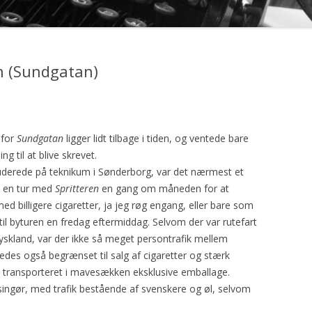
GEN
en (Sundgatan)
 for
Sundgatan
ligger lidt tilbage i tiden, og ventede bare
ng til at blive skrevet.
uderede på teknikum i Sønderborg, var det nærmest et
ge en tur med
Spritteren
en gang om måneden for at
ed billigere cigaretter, ja jeg røg engang, eller bare som
il byturen en fredag eftermiddag. Selvom der var rutefart
skland, var der ikke så meget persontrafik mellem
edes også begrænset til salg af cigaretter og stærk
ev transporteret i mavesækken eksklusive emballage.
lsingør, med trafik bestående af
svenskere og øl, selvom