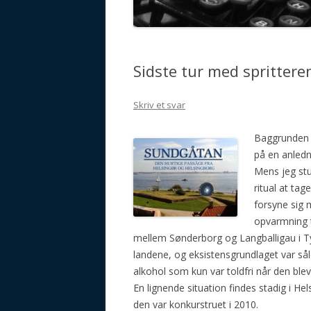
GALAKTISCHE VORSTELLUN
Sidste tur med spritter
Skriv et svar
Baggrunden
på en anledni
Mens jeg st
ritual at ta
forsyne sig m
opvarmning t
mellem Sønderborg og Langballigau i Ty
landene, og eksistensgrundlaget var sål
alkohol som kun var toldfri når den bl
En lignende situation findes stadig i He
den var konkurstruet i 2010.