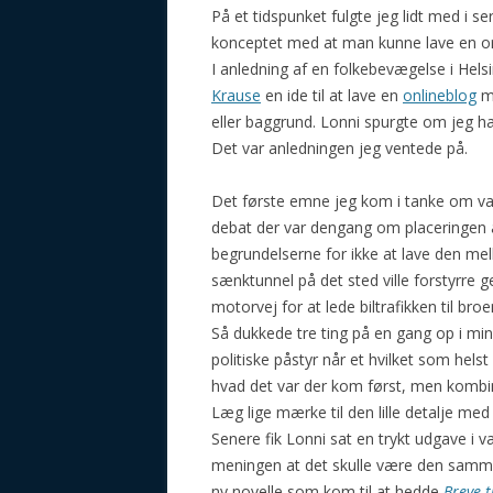
På et tidspunket fulgte jeg lidt med i se
konceptet med at man kunne lave en or
I anledning af en folkebevægelse i Helsi
Krause
en ide til at lave en
onlineblog
me
eller baggrund. Lonni spurgte om jeg hav
Det var anledningen jeg ventede på.
Det første emne jeg kom i tanke om var 
debat der var dengang om placeringen a
begrundelserne for ikke at lave den me
sænktunnel på det sted ville forstyrre
motorvej for at lede biltrafikken til broe
Så dukkede tre ting på en gang op i m
politiske påstyr når et hvilket som helst
hvad det var der kom først, men kombi
Læg lige mærke til den lille detalje m
Senere fik Lonni sat en trykt udgave i 
meningen at det skulle være den samme s
ny novelle som kom til at hedde
Breve t