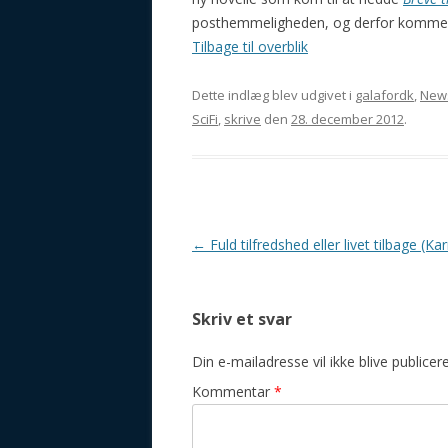
posthemmeligheden, og derfor kommer 
Tilbage til overblik
Dette indlæg blev udgivet i
galafordk
,
New
SciFi
,
skrive
den
28. december 2012
.
Indlægsnavigation
←
Fuld tilfredshed eller livet tilbage (K
Skriv et svar
Din e-mailadresse vil ikke blive publicere
Kommentar
*