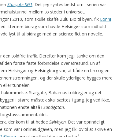
rien
Stargate SG1
. Det jeg syntes bedst om i serien var
mehulstunnel mellem to steder i universet.
ngør i 2010, som skulle skaffe Zulu Bio til byen, fik
Lonni
d litterære bidrag som havde Helsingør som indhold
de lyst til at bidrage med en science fiction novelle.
den toldfrie trafik. Derefter kom jeg i tanke om den
f den første faste forbindelse over Øresund. En af
llem Helsingør og Helsingborg var, at både en bro og en
 gennemstrømningen, og der skulle yderligere bygges mere
n eller tunnelen.
in hukommelse: Stargate, Bahamas toldregler og det
 byggeri i større målstok skal sættes i gang. Jeg ved ikke,
nationen endte altså i
Sundgatan
.
ed bogstavssammenfaldet.
værk, der kom til at hedde
Sølvbyen
. Det var oprindeligt
om var i onlineudgaven, men jeg fik lov til at skrive en
il Bianca
,
om et postbud der ser stort på