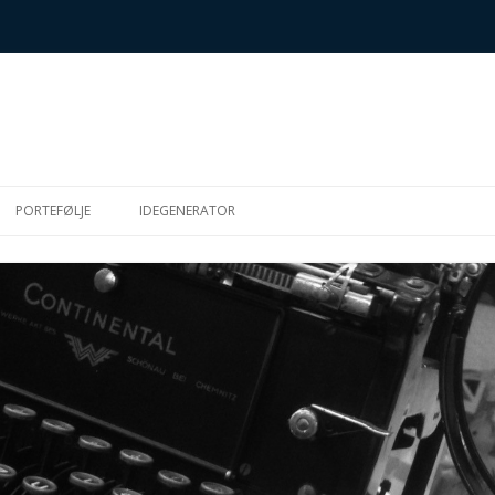
Hop
til
PORTEFØLJE
IDEGENERATOR
indhold
SK
S (METTES
IGHEDSMUFFINS)
R