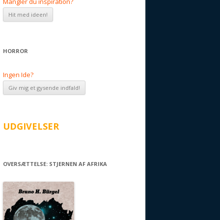
Mangler du inspiration?
HORROR
Ingen Ide?
UDGIVELSER
OVERSÆTTELSE: STJERNEN AF AFRIKA