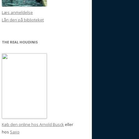
Læs anmeldelse
Lån den på biblioteket
THE REAL HOUDINIS
Køb den online hos Arnold Busck
eller
hos
Saxo