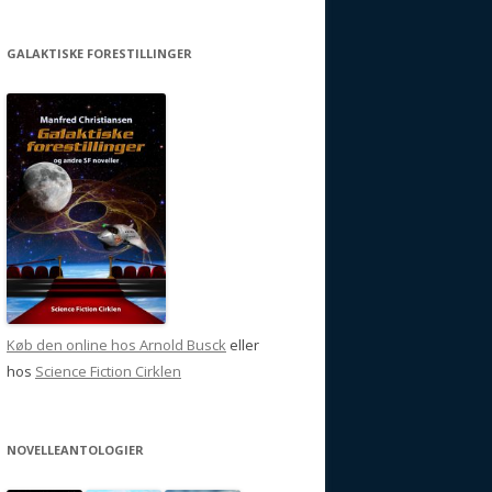
GALAKTISKE FORESTILLINGER
Køb den online hos Arnold Busck
eller
hos
Science Fiction Cirklen
NOVELLEANTOLOGIER