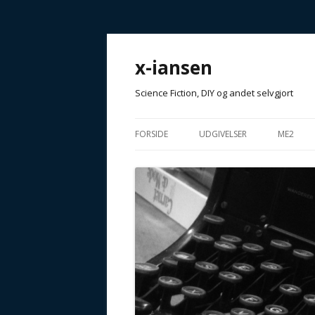
x-iansen
Science Fiction, DIY og andet selvgjort
FORSIDE
UDGIVELSER
ME2
T4NKE XPR1M3NT
GOD FI
ANTOLOGIER
MUFFIN
AFHÆNG
TIDSSKRIFTER / MAGASINER
ARTIKLER
ANDET…
GALAKTISKE FORESTILLINGE