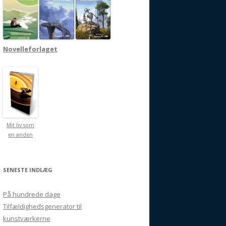
Novelleforlaget
Mit liv som
en anden
SENESTE INDLÆG
På hundrede dage
Tilfældighedsgenerator til
kunstværkerne