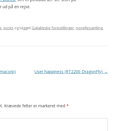
ud på en rejse.
s
,
posts
og tagget
Galaktiske forestillinger
,
novellesamling
,
armacorp)
User happiness (RT2200 DragonFly)
→
t.
Krævede felter er markeret med
*