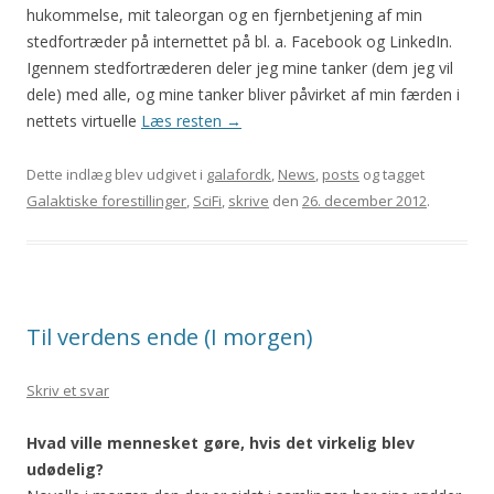
hukommelse, mit taleorgan og en fjernbetjening af min
stedfortræder på internettet på bl. a. Facebook og LinkedIn.
Igennem stedfortræderen deler jeg mine tanker (dem jeg vil
dele) med alle, og mine tanker bliver påvirket af min færden i
nettets virtuelle
Læs resten
→
Dette indlæg blev udgivet i
galafordk
,
News
,
posts
og tagget
Galaktiske forestillinger
,
SciFi
,
skrive
den
26. december 2012
.
Til verdens ende (I morgen)
Skriv et svar
Hvad ville mennesket gøre, hvis det virkelig blev
udødelig?