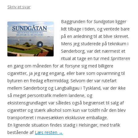
Skriv et svar
Baggrunden for
Sundgatan
ligger
lidt tilbage i tiden, og ventede bare
på en anledning til at blive skrevet.
Mens jeg studerede på teknikum i
Sønderborg, var det nærmest et
ritual at tage en tur med
Spritteren
en gang om måneden for at forsyne sig med billigere
cigaretter, ja jeg røg engang, eller bare som opvarmning til
byturen en fredag eftermiddag. Selvom der var rutefart
mellem Sønderborg og Langballigau i Tyskland, var der ikke
så meget persontrafik mellem landene, og
eksistensgrundlaget var således også begrænset til salg af
cigaretter og stærk alkohol som kun var toldfri når den blev
transporteret i mavesækken eksklusive emballage.
En lignende situation findes stadig i Helsingør, med trafik
bestående af
Læs resten
→