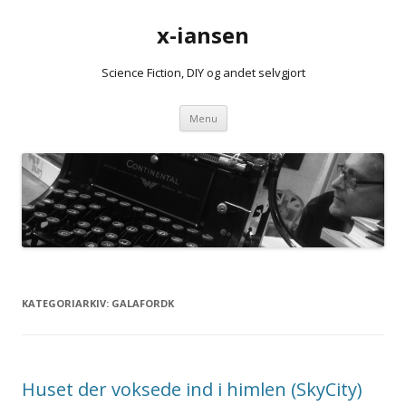
x-iansen
Science Fiction, DIY og andet selvgjort
Hop
Menu
til
indhold
KATEGORIARKIV:
GALAFORDK
Huset der voksede ind i himlen (SkyCity)