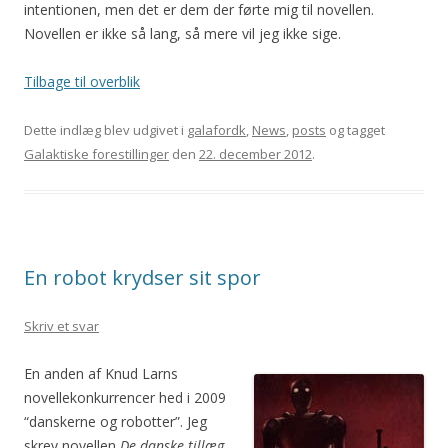
intentionen, men det er dem der førte mig til novellen.
Novellen er ikke så lang, så mere vil jeg ikke sige.
Tilbage til overblik
Dette indlæg blev udgivet i
galafordk
,
News
,
posts
og tagget
Galaktiske forestillinger
den
22. december 2012
.
En robot krydser sit spor
Skriv et svar
En anden af Knud Larns
novellekonkurrencer hed i 2009
“danskerne og robotter”. Jeg
skrev novellen
De danske tillæg
.