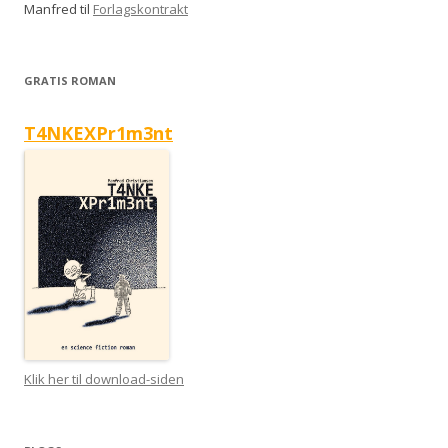
Manfred
til
Forlagskontrakt
GRATIS ROMAN
T4NKEXPr1m3nt
Klik her til download-siden