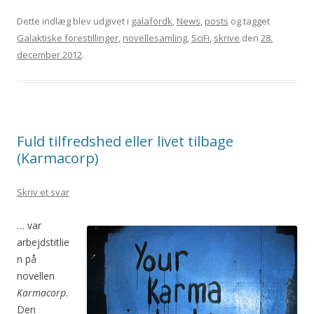
Dette indlæg blev udgivet i
galafordk
,
News
,
posts
og tagget
Galaktiske forestillinger
,
novellesamling
,
SciFi
,
skrive
den
28.
december 2012
.
Fuld tilfredshed eller livet tilbage
(Karmacorp)
Skriv et svar
… var
arbejdstitlie
n på
novellen
Karmacorp
.
Den