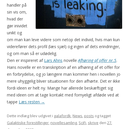
handler på
sin vis om,
hvad der
gør inividet
unikt og
om man kan leve videre som netop det individ, hvis man kun
viderefører dets profil (læs sjæl) og ingen af dets erindringer,
og om man så er udødelig.
Den er inspireret af
Lars Ahns
novelle
Afhøring af offer nr.5
.
Hans novelle er en transkription af en afhøring af et offer for
en forbrydelse, og jo længere man kommer hen i novellen jo
mere uhyggelig bliver situationen for den afhørte. Det er ikke
fordi ideen er helt ny. Mange har allerede beskæftiget sig
med ideen om at tage kontakt med fornyeligt afdøde ved at
tappe
Læs resten
→
Dette indlæg blev udgivet i
galafordk
,
News
,
posts
og tagget
Galaktiske forestillinger
,
novellesamling
,
SciFi
,
skrive
den
27.