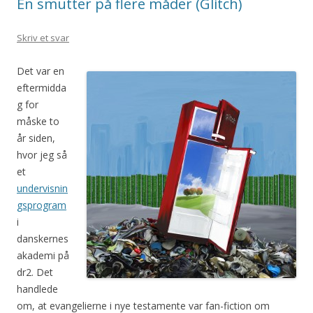
En smutter på flere måder (Glitch)
Skriv et svar
Det var en
eftermidda
g for
måske to
år siden,
hvor jeg så
et
undervisnin
gsprogram
i
danskernes
akademi på
dr2. Det
handlede
om, at evangelierne i nye testamente var fan-fiction om