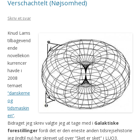
Verschachtelt (Nøjsomhed)
Skriv et svar
Knud Larns
tilbagevend
ende
novellekon
kurrencer
havde i
2008
temaet
“danskerne
og
tidsmaskin
en”
.
Bidraget jeg skrev valgte jeg at tage med i
Galaktiske
forestillinger
fordi det er den eneste anden tidsrejsehistorie
jeg (indtil nu) har skrevet ud over “Sket er sket” i LUO3.