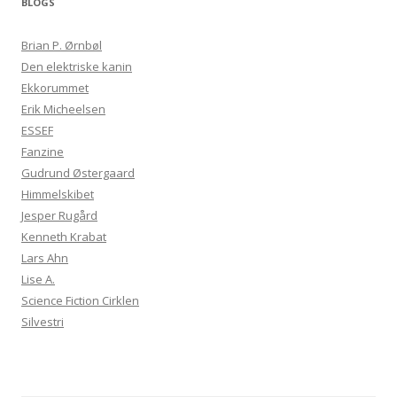
BLOGS
Brian P. Ørnbøl
Den elektriske kanin
Ekkorummet
Erik Micheelsen
ESSEF
Fanzine
Gudrund Østergaard
Himmelskibet
Jesper Rugård
Kenneth Krabat
Lars Ahn
Lise A.
Science Fiction Cirklen
Silvestri