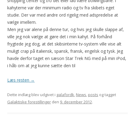
shopping center og tro det eller lad være bowlingbane. I
kahyterne var der minimum radio og tv fra skibets eget
studie. Der var med andre ord rigelig med adspredelse at
vælge imellem.
Men jeg var alene på denne tur, og hvis jeg skulle slappe af,
ville jeg nok vælge at gøre det i min kahyt. På forhånd
frygtede jeg dog, at det skibsinterne tv-system ville vise alt
muligt crap på italiensk, spansk, fransk, engelsk og tysk. Jeg
havde derfor taget en sæson Star Trek NG med på min iPod,
i håb om at jeg kunne sætte den til
Læs resten
→
Dette indlæg blev udgivet i
galafordk
,
News
,
posts
og tagget
Galaktiske forestillinger
den
9. december 2012
.