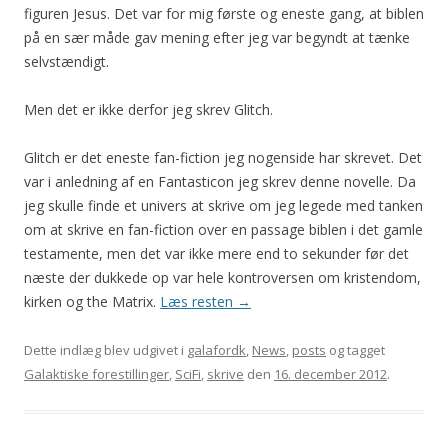
figuren Jesus. Det var for mig første og eneste gang, at biblen
på en sær måde gav mening efter jeg var begyndt at tænke
selvstændigt.
Men det er ikke derfor jeg skrev Glitch.
Glitch er det eneste fan-fiction jeg nogenside har skrevet. Det
var i anledning af en Fantasticon jeg skrev denne novelle. Da
jeg skulle finde et univers at skrive om jeg legede med tanken
om at skrive en fan-fiction over en passage biblen i det gamle
testamente, men det var ikke mere end to sekunder før det
næste der dukkede op var hele kontroversen om kristendom,
kirken og the Matrix.
Læs resten
→
Dette indlæg blev udgivet i
galafordk
,
News
,
posts
og tagget
Galaktiske forestillinger
,
SciFi
,
skrive
den
16. december 2012
.