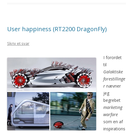
User happiness (RT2200 DragonFly)
Skriv et svar
I forordet
til
Galaktiske
forestillinge
r
nævner
jeg
begrebet
marketing
warfare
som en af
inspirations