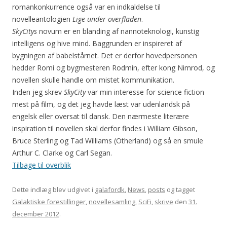
romankonkurrence også var en indkaldelse til
novelleantologien
Lige under overfladen
.
SkyCitys
novum er en blanding af nannoteknologi, kunstig
intelligens og hive mind. Baggrunden er inspireret af
bygningen af babelstårnet. Det er derfor hovedpersonen
hedder Romi og bygmesteren Rodmin, efter kong Nimrod, og
novellen skulle handle om mistet kommunikation.
Inden jeg skrev
SkyCity
var min interesse for science fiction
mest på film, og det jeg havde læst var udenlandsk på
engelsk eller oversat til dansk. Den nærmeste literære
inspiration til novellen skal derfor findes i William Gibson,
Bruce Sterling og Tad Williams (Otherland) og så en smule
Arthur C. Clarke og Carl Segan.
Tilbage til overblik
Dette indlæg blev udgivet i
galafordk
,
News
,
posts
og tagget
Galaktiske forestillinger
,
novellesamling
,
SciFi
,
skrive
den
31.
december 2012
.