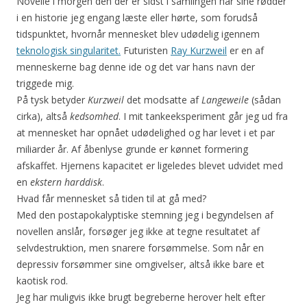
Novelle i morgen den der er sidst i samlingen har sine rødder
i en historie jeg engang læste eller hørte, som forudså
tidspunktet, hvornår mennesket blev udødelig igennem
teknologisk singularitet.
Futuristen
Ray Kurzweil
er en af
menneskerne bag denne ide og det var hans navn der
triggede mig.
På tysk betyder
Kurzweil
det modsatte af
Langeweile
(sådan
cirka), altså
kedsomhed
. I mit tankeeksperiment går jeg ud fra
at mennesket har opnået udødelighed og har levet i et par
miliarder år. Af åbenlyse grunde er kønnet formering
afskaffet. Hjernens kapacitet er ligeledes blevet udvidet med
en
ekstern harddisk
.
Hvad får mennesket så tiden til at gå med?
Med den postapokalyptiske stemning jeg i begyndelsen af
novellen anslår, forsøger jeg ikke at tegne resultatet af
selvdestruktion, men snarere forsømmelse. Som når en
depressiv forsømmer sine omgivelser, altså ikke bare et
kaotisk rod.
Jeg har muligvis ikke brugt begreberne herover helt efter