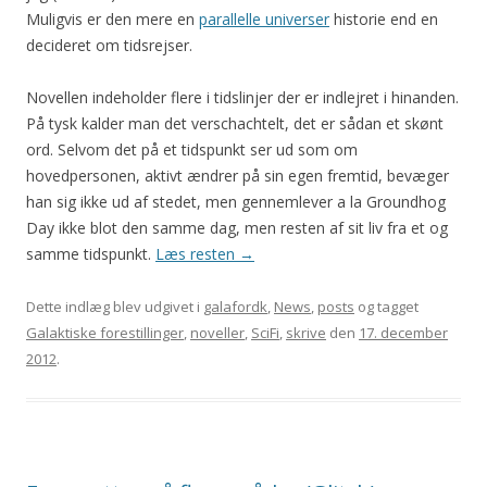
Muligvis er den mere en
parallelle universer
historie end en
decideret om tidsrejser.
Novellen indeholder flere i tidslinjer der er indlejret i hinanden.
På tysk kalder man det verschachtelt, det er sådan et skønt
ord. Selvom det på et tidspunkt ser ud som om
hovedpersonen, aktivt ændrer på sin egen fremtid, bevæger
han sig ikke ud af stedet, men gennemlever a la Groundhog
Day ikke blot den samme dag, men resten af sit liv fra et og
samme tidspunkt.
Læs resten
→
Dette indlæg blev udgivet i
galafordk
,
News
,
posts
og tagget
Galaktiske forestillinger
,
noveller
,
SciFi
,
skrive
den
17. december
2012
.