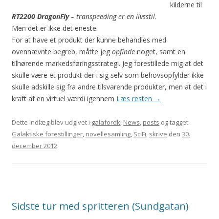
kilderne til
RT2200 DragonFly
– transpeeding er en livsstil
.
Men det er ikke det eneste.
For at have et produkt der kunne behandles med
ovennævnte begreb, måtte jeg
opfinde
noget, samt en
tilhørende markedsføringsstrategi. Jeg forestillede mig at det
skulle være et produkt der i sig selv som behovsopfylder ikke
skulle adskille sig fra andre tilsvarende produkter, men at det i
kraft af en virtuel værdi igennem
Læs resten
→
Dette indlæg blev udgivet i
galafordk
,
News
,
posts
og tagget
Galaktiske forestillinger
,
novellesamling
,
SciFi
,
skrive
den
30.
december 2012
.
Sidste tur med spritteren (Sundgatan)