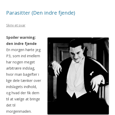
Parasitter (Den indre fjende)
Skriv et svar
Spoiler warning:
den indre fjende
En morgen hørte jeg
P3, som ind imellem
har nogen meget
arbitrære indslag,
hvor man bagefter i
lige dele tænker over
indslagets indhold,
og hvad der fik dem
til at vælge at bringe
det til
morgenmaden.