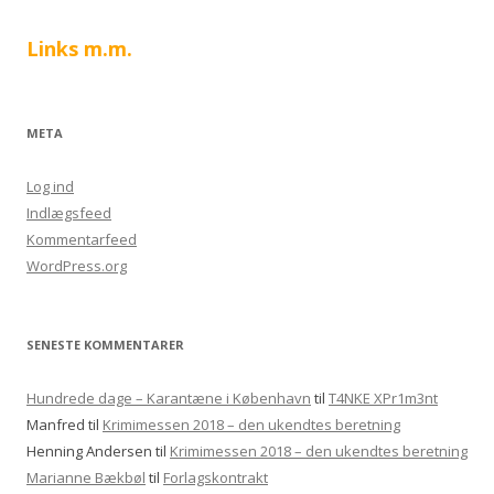
Links m.m.
META
Log ind
Indlægsfeed
Kommentarfeed
WordPress.org
SENESTE KOMMENTARER
Hundrede dage – Karantæne i København
til
T4NKE XPr1m3nt
Manfred
til
Krimimessen 2018 – den ukendtes beretning
Henning Andersen
til
Krimimessen 2018 – den ukendtes beretning
Marianne Bækbøl
til
Forlagskontrakt