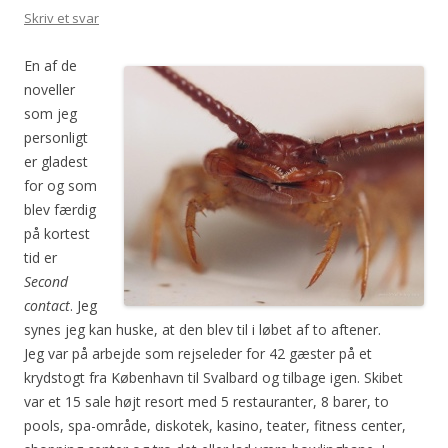
Skriv et svar
En af de
noveller
som jeg
personligt
er gladest
for og som
blev færdig
på kortest
tid er
Second
contact
. Jeg
synes jeg kan huske, at den blev til i løbet af to aftener.
Jeg var på arbejde som rejseleder for 42 gæster på et
krydstogt fra København til Svalbard og tilbage igen. Skibet
var et 15 sale højt resort med 5 restauranter, 8 barer, to
pools, spa-område, diskotek, kasino, teater, fitness center,