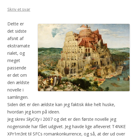
Skriv et svar
Dette er
det sidste
afsnit af
ekstramate
rialet, og
meget
passende
er det om
den ældste
novelle i
samlingen.
Siden det er den ældste kan jeg faktisk ikke helt huske,
hvordan jeg kom på ideen.
Jeg skrev
SkyCity
i 2007 og det er den første novelle jeg
nogensinde har fået udgivet. Jeg havde lige afleveret T4NKE
XPr1m3nt til SFCs romankonkurrence, og så, at der ud over