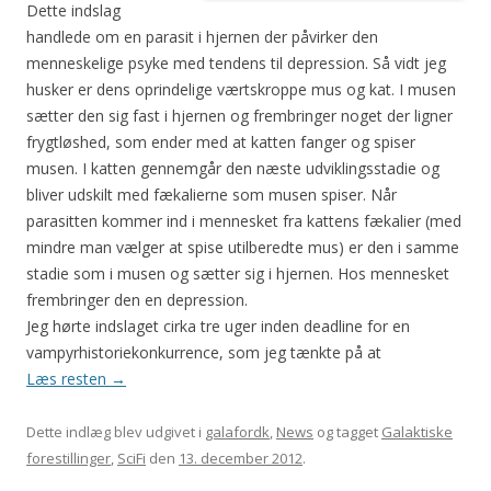
Dette indslag
handlede om en parasit i hjernen der påvirker den
menneskelige psyke med tendens til depression. Så vidt jeg
husker er dens oprindelige værtskroppe mus og kat. I musen
sætter den sig fast i hjernen og frembringer noget der ligner
frygtløshed, som ender med at katten fanger og spiser
musen. I katten gennemgår den næste udviklingsstadie og
bliver udskilt med fækalierne som musen spiser. Når
parasitten kommer ind i mennesket fra kattens fækalier (med
mindre man vælger at spise utilberedte mus) er den i samme
stadie som i musen og sætter sig i hjernen. Hos mennesket
frembringer den en depression.
Jeg hørte indslaget cirka tre uger inden deadline for en
vampyrhistoriekonkurrence, som jeg tænkte på at
Læs resten
→
Dette indlæg blev udgivet i
galafordk
,
News
og tagget
Galaktiske
forestillinger
,
SciFi
den
13. december 2012
.