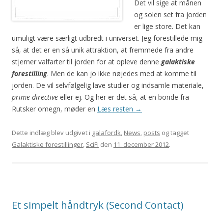
Det vil sige at månen
og solen set fra jorden
er lige store. Det kan
umuligt være særligt udbredt i universet. Jeg forestillede mig
så, at det er en så unik attraktion, at fremmede fra andre
stjerner valfarter til jorden for at opleve denne
galaktiske
forestilling
. Men de kan jo ikke nøjedes med at komme til
jorden. De vil selvfølgelig lave studier og indsamle materiale,
prime directive
eller ej. Og her er det så, at en bonde fra
Rutsker omegn, møder en
Læs resten
→
Dette indlæg blev udgivet i
galafordk
,
News
,
posts
og tagget
Galaktiske forestillinger
,
SciFi
den
11. december 2012
.
Et simpelt håndtryk (Second Contact)