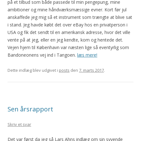
på et tilbud som både passede til min pengepung, mine
ambitioner og mine håndværksmæssige evner. Kort før jul
anskaffede jeg mig så et instrument som trængte at blive sat
i stand. Jeg havde købt det over eBay hos en privatperson i
USA og fik det sendt til en amerikansk adresse, hvor det ville
vente på at jeg, eller en jeg kendte, kom og hentede det.
Vejen hjem til København var næsten lige så eventyrlig som
Bandoneonens vej ind i Tangoen.
læs mere!
Dette indlæg blev udgivet i
posts
den
7. marts 2017
.
Sen årsrapport
Skriv et svar
Det var først da jeg så Lars Ahns indlæg om sin syvende