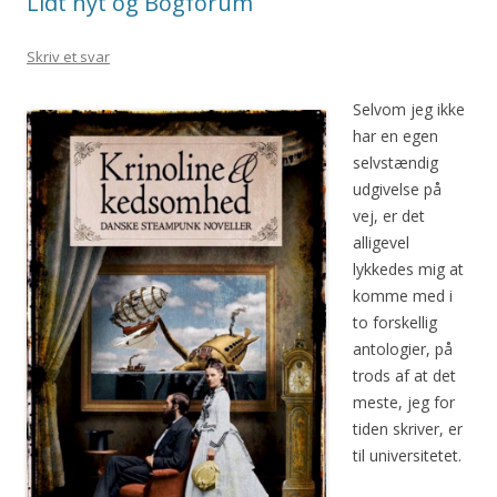
Lidt nyt og Bogforum
Skriv et svar
Selvom jeg ikke
har en egen
selvstændig
udgivelse på
vej, er det
alligevel
lykkedes mig at
komme med i
to forskellig
antologier, på
trods af at det
meste, jeg for
tiden skriver, er
til universitetet.