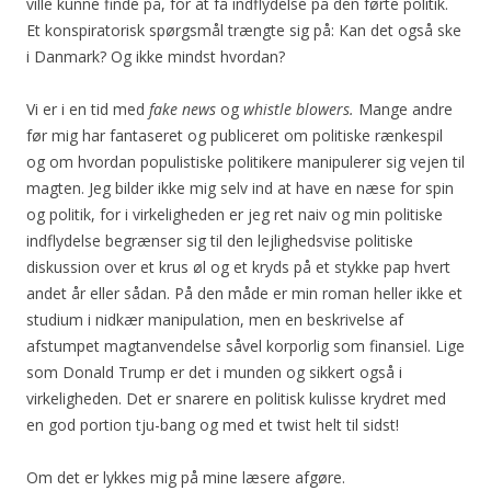
ville kunne finde på, for at få indflydelse på den førte politik.
Et konspiratorisk spørgsmål trængte sig på: Kan det også ske
i Danmark? Og ikke mindst hvordan?
Vi er i en tid med
fake news
og
whistle blowers.
Mange andre
før mig har fantaseret og publiceret om politiske rænkespil
og om hvordan populistiske politikere manipulerer sig vejen til
magten. Jeg bilder ikke mig selv ind at have en næse for spin
og politik, for i virkeligheden er jeg ret naiv og min politiske
indflydelse begrænser sig til den lejlighedsvise politiske
diskussion over et krus øl og et kryds på et stykke pap hvert
andet år eller sådan. På den måde er min roman heller ikke et
studium i nidkær manipulation, men en beskrivelse af
afstumpet magtanvendelse såvel korporlig som finansiel. Lige
som Donald Trump er det i munden og sikkert også i
virkeligheden. Det er snarere en politisk kulisse krydret med
en god portion tju-bang og med et twist helt til sidst!
Om det er lykkes mig på mine læsere afgøre.