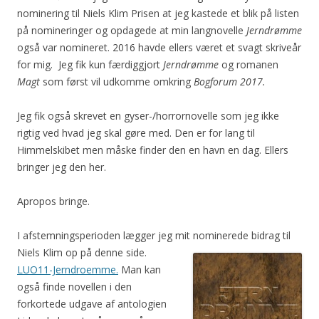
nominering til Niels Klim Prisen at jeg kastede et blik på listen
på nomineringer og opdagede at min langnovelle
Jerndrømme
også var nomineret. 2016 havde ellers været et svagt skriveår
for mig. Jeg fik kun færdiggjort
Jerndrømme
og romanen
Magt
som først vil udkomme omkring
Bogforum 2017.
Jeg fik også skrevet en gyser-/horrornovelle som jeg ikke
rigtig ved hvad jeg skal gøre med. Den er for lang til
Himmelskibet men måske finder den en havn en dag. Ellers
bringer jeg den her.
Apropos bringe.
I afstemningsperioden lægger jeg mit nominerede bidrag til
Niels Klim op på denne side.
LUO11-Jerndroemme.
Man kan
også finde novellen i den
forkortede udgave af antologien