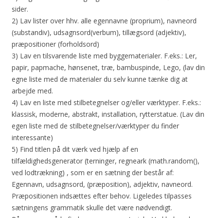
sider.
2) Lav lister over hhv. alle egennavne (proprium), navneord
(substandiv), udsagnsord(verbum), tillægsord (adjektiv),
præpositioner (forholdsord)
3) Lav en tilsvarende liste med byggematerialer. F.eks.: Ler,
papir, papmache, hønsenet, træ, bambuspinde, Lego, (lav din
egne liste med de materialer du selv kunne tænke dig at
arbejde med.
4) Lav en liste med stilbetegnelser og/eller værktyper. F.eks.:
klassisk, moderne, abstrakt, installation, rytterstatue. (Lav din
egen liste med de stilbetegnelser/værktyper du finder
interessante)
5) Find titlen på dit værk ved hjælp af en
tilfældighedsgenerator (terninger, regneark (math.random(),
ved lodtrækning) , som er en sætning der består af:
Egennavn, udsagnsord, (præposition), adjektiv, navneord.
Præpositionen indsættes efter behov. Ligeledes tilpasses
sætningens grammatik skulle det være nødvendigt.