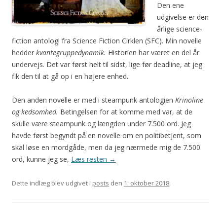
Den ene
udgivelse er den
årlige science-
fiction antologi fra Science Fiction Cirklen (SFC). Min novelle
hedder
kvantegruppedynamik.
Historien har været en del år
undervejs. Det var først helt til sidst, lige før deadline, at jeg
fik den til at gå op i en højere enhed.
Den anden novelle er med i steampunk antologien
Krinoline
og kedsomhed.
Betingelsen for at komme med var, at de
skulle være steampunk og længden under 7.500 ord. Jeg
havde først begyndt på en novelle om en politibetjent, som
skal løse en mordgåde, men da jeg nærmede mig de 7.500
ord, kunne jeg se,
Læs resten
→
Dette indlæg blev udgivet i
posts
den
1. oktober 2018
.