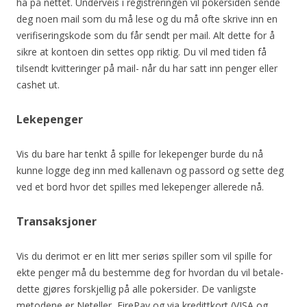
ha på nettet. Underveis i registreringen vil pokersiden sende
deg noen mail som du må lese og du må ofte skrive inn en
verifiseringskode som du får sendt per mail. Alt dette for å
sikre at kontoen din settes opp riktig. Du vil med tiden få
tilsendt kvitteringer på mail- når du har satt inn penger eller
cashet ut.
Lekepenger
Vis du bare har tenkt å spille for lekepenger burde du nå
kunne logge deg inn med kallenavn og passord og sette deg
ved et bord hvor det spilles med lekepenger allerede nå.
Transaksjoner
Vis du derimot er en litt mer seriøs spiller som vil spille for
ekte penger må du bestemme deg for hvordan du vil betale-
dette gjøres forskjellig på alle pokersider. De vanligste
metodene er Neteller, FirePay og via kredittkort (VISA og