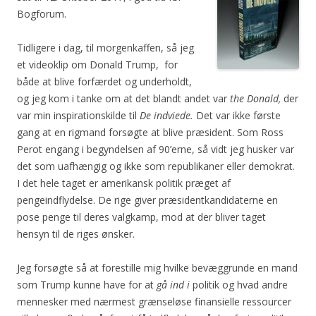
Bogforum.
Tidligere i dag, til morgenkaffen, så jeg
et videoklip om Donald Trump, for
både at blive forfærdet og underholdt,
og jeg kom i tanke om at det blandt andet var
the Donald,
der
var min inspirationskilde til
De indviede.
Det var ikke første
gang at en rigmand forsøgte at blive præsident. Som Ross
Perot engang i begyndelsen af 90’erne, så vidt jeg husker var
det som uafhængig og ikke som republikaner eller demokrat.
I det hele taget er amerikansk politik præget af
pengeindflydelse. De rige giver præsidentkandidaterne en
pose penge til deres valgkamp, mod at der bliver taget
hensyn til de riges ønsker.
Jeg forsøgte så at forestille mig hvilke bevæggrunde en mand
som Trump kunne have for at
gå ind i
politik og hvad andre
mennesker med nærmest grænseløse finansielle ressourcer