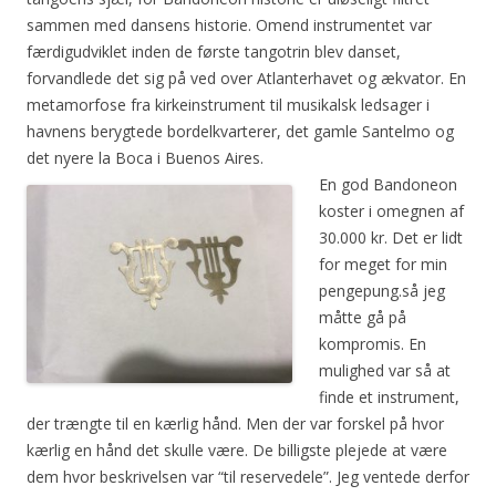
sammen med dansens historie. Omend instrumentet var
færdigudviklet inden de første tangotrin blev danset,
forvandlede det sig på ved over Atlanterhavet og ækvator. En
metamorfose fra kirkeinstrument til musikalsk ledsager i
havnens berygtede bordelkvarterer, det gamle Santelmo og
det nyere la Boca i Buenos Aires.
En god Bandoneon
koster i omegnen af
30.000 kr. Det er lidt
for meget for min
pengepung.så jeg
måtte gå på
kompromis. En
mulighed var så at
finde et instrument,
der trængte til en kærlig hånd. Men der var forskel på hvor
kærlig en hånd det skulle være. De billigste plejede at være
dem hvor beskrivelsen var “til reservedele”. Jeg ventede derfor