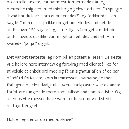
potentielle læsere, var nærmest fornærmede når jeg
nærmede mig dem med min bog og elevatortalen. Én spurgte
“hvad har du lavet som er anderledes?” Jeg forklarede. Han
sagde: “men det er jo ikke meget anderledes end det de
andre laver!” Så sagde jeg, at det lige så meget var det, de
andre lavede, der ikke var meget anderledes end mit. Han
svarede: “ja, ja,” og gik.
Det var det tætteste jeg kom på en potentiel læser. De fleste
ville hellere høre interview og foredrag med eller stå i kø for
at veksle et enkelt ord med og få en signatur af én af de par
håndfuld forfattere, som krimimessen i samarbejde med
forlagene havde udvalgt til at være trækplaster. Alle os andre
forfattere fungerede mere som kulisse end som statister. Og
uden os ville messen have været et halvtomt værksted i et
nedlagt fængsel.
Holder jeg derfor op med at skrive?