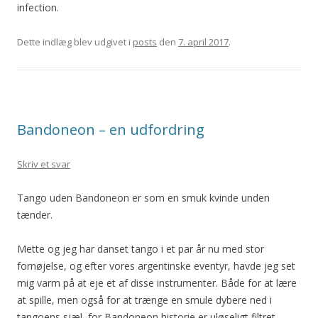
infection.
Dette indlæg blev udgivet i
posts
den
7. april 2017
.
Bandoneon – en udfordring
Skriv et svar
Tango uden Bandoneon er som en smuk kvinde unden
tænder.
Mette og jeg har danset tango i et par år nu med stor
fornøjelse, og efter vores argentinske eventyr, havde jeg set
mig varm på at eje et af disse instrumenter. Både for at lære
at spille, men også for at trænge en smule dybere ned i
tangoens sjæl, for Bandoneon historie er uløseligt filtret