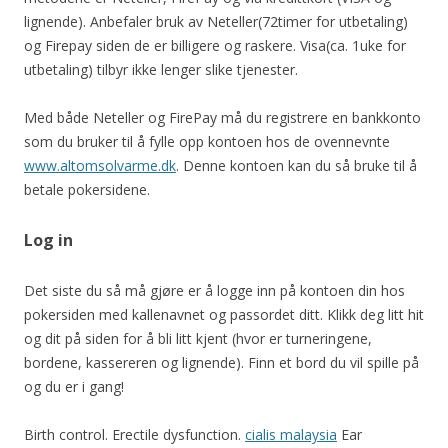
lignende). Anbefaler bruk av Neteller(72timer for utbetaling)
og Firepay siden de er billigere og raskere. Visa(ca. 1uke for
utbetaling) tilbyr ikke lenger slike tjenester.
Med både Neteller og FirePay må du registrere en bankkonto
som du bruker til å fylle opp kontoen hos de ovennevnte
www.altomsolvarme.dk
. Denne kontoen kan du så bruke til å
betale pokersidene.
Log in
Det siste du så må gjøre er å logge inn på kontoen din hos
pokersiden med kallenavnet og passordet ditt. Klikk deg litt hit
og dit på siden for å bli litt kjent (hvor er turneringene,
bordene, kassereren og lignende). Finn et bord du vil spille på
og du er i gang!
Birth control. Erectile dysfunction.
cialis malaysia
Ear