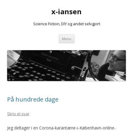
x-iansen
Science Fiction, DIY og andet selvgjort
Hop
Menu
til
indhold
På hundrede dage
Skriv et svar
Jeg deltager i en Corona-karantæne-i-København-online-