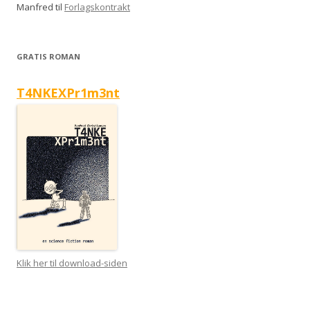
Manfred
til
Forlagskontrakt
GRATIS ROMAN
T4NKEXPr1m3nt
Klik her til download-siden