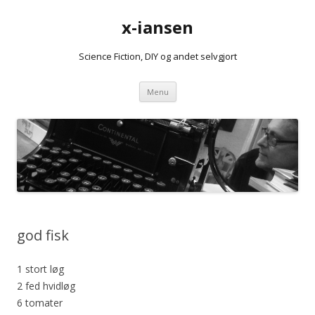
x-iansen
Science Fiction, DIY og andet selvgjort
Hop
Menu
til
indhold
god fisk
1 stort løg
2 fed hvidløg
6 tomater