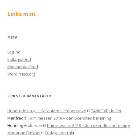
Links m.m.
META
Log ind
Indlægsfeed
Kommentarfeed
WordPress.org
SENESTE KOMMENTARER
Hundrede dage – Karantæne i København
til
T4NKE XPr1m3nt
Manfred
til
Krimimessen 2018 – den ukendtes beretning
Henning Andersen
til
Krimimessen 2018 – den ukendtes beretning
Marianne Bækbøl
til
Forlagskontrakt