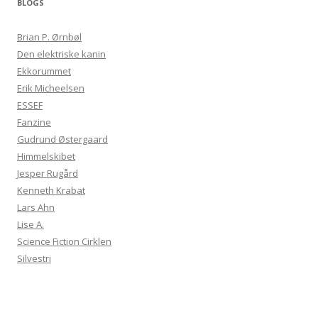
BLOGS
Brian P. Ørnbøl
Den elektriske kanin
Ekkorummet
Erik Micheelsen
ESSEF
Fanzine
Gudrund Østergaard
Himmelskibet
Jesper Rugård
Kenneth Krabat
Lars Ahn
Lise A.
Science Fiction Cirklen
Silvestri