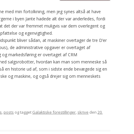
ene med min fortolkning, men jeg synes altså at have
erne i byen Jante hadede alt der var anderledes, fordi
 at det der var fremmet muligvis var dem overlegent og
pfattelse og egenvigtighed.
tidspunkt bliver sådan, at maskiner overtager de tre D’er
erous), de administrative opgaver er overtaget af
 og markedsføring er overtaget af CRM
med salgsrobotter, hvordan kan man som menneske så
så en historie ud af, som i sidste ende bevægede sig en
ske og maskine, og også drejer sig om menneskets
s
,
posts
og tagget
Galaktiske forestillinger
,
skrive
den
20.