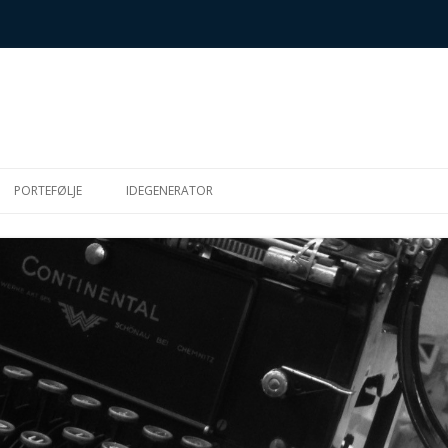
Hop
til
PORTEFØLJE
IDEGENERATOR
indhold
SK
S (METTES
IGHEDSMUFFINS)
R