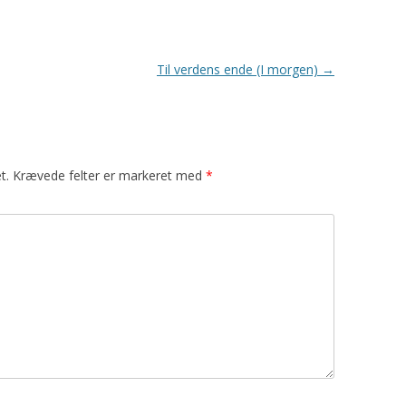
Til verdens ende (I morgen)
→
t.
Krævede felter er markeret med
*