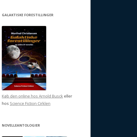
GALAKTISKE FORESTILLINGER
Køb den online hos Arnold Busck
eller
hos
Science Fiction Cirklen
NOVELLEANTOLOGIER