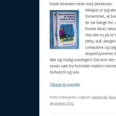
holde hinanden nede med Janteloven.
Muligvis er jeg al
fornemmet, at borg
de var bange for,
truede deres selvo
Hvis det nu på et 
(dirty, dull, dang
computere og salg
ekspertsystemer 
føle sig stadig overlegen? Det kom der 
smule væk fra forholdet mellem menne
forhold til sig selv.
Tilbage til overblik
Dette indlæg blev udgivet i
galafordk
,
New
december 2012
.