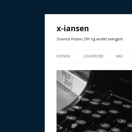
x-iansen
Science Fiction, DIY og andet selvgjort
FORSIDE
UDGIVELSER
ME2
T4NKE XPR1M3NT
GOD FI
ANTOLOGIER
MUFFIN
AFHÆNG
TIDSSKRIFTER / MAGASINER
ARTIKLER
ANDET…
GALAKTISKE FORESTILLINGE