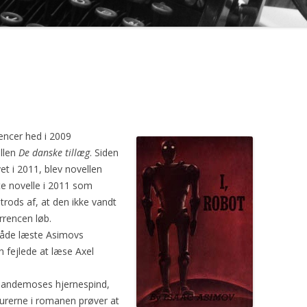
GEN
encer hed i 2009
llen
De danske tillæg
. Siden
et i 2011, blev novellen
ste novelle i 2011 som
trods af, at den ikke vandt
rrencen løb.
både læste
Asimovs
 fejlede at læse Axel
.
 Sandemoses hjernespind,
urerne i romanen prøver at