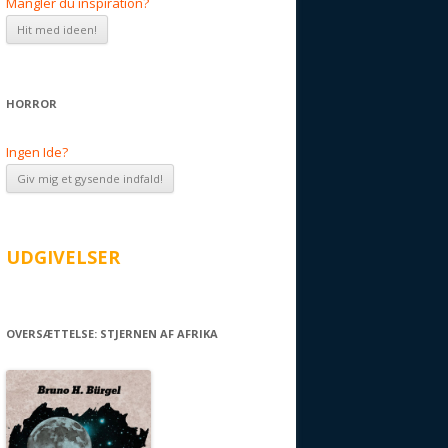
Mangler du inspiration?
HORROR
Ingen Ide?
UDGIVELSER
OVERSÆTTELSE: STJERNEN AF AFRIKA