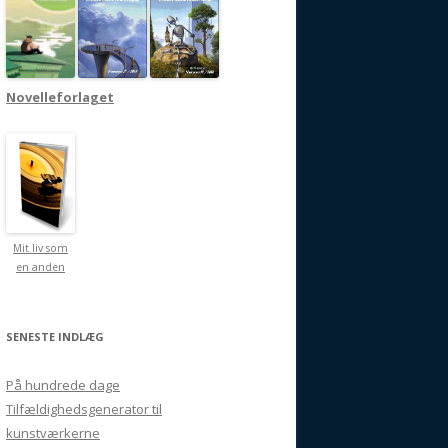
Novelleforlaget
Mit liv som
en anden
SENESTE INDLÆG
På hundrede dage
Tilfældighedsgenerator til
kunstværkerne