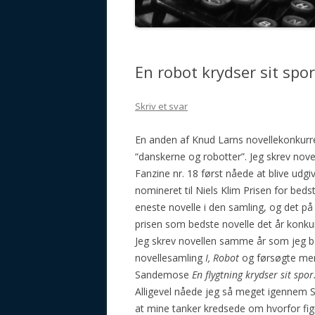
GALAKTISCHE VORSTELLUN
En robot krydser sit spor
Skriv et svar
En anden af Knud Larns novellekonkurr
“danskerne og robotter”. Jeg skrev nove
Fanzine nr. 18 først nåede at blive udgiv
nomineret til Niels Klim Prisen for bed
eneste novelle i den samling, og det på 
prisen som bedste novelle det år konku
Jeg skrev novellen samme år som jeg 
novellesamling
I, Robot
og førsøgte men
Sandemose
En flygtning krydser sit spor
Alligevel nåede jeg så meget igennem
at mine tanker kredsede om hvorfor fig