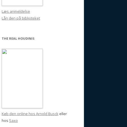
Læs anmeldelse
Lån den på biblioteket
THE REAL HOUDINIS
Køb den online hos Arnold Busck
eller
hos
Saxo