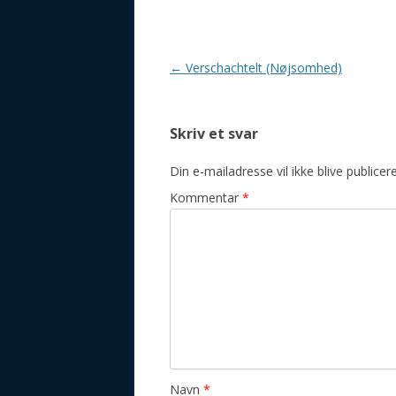
Indlægsnavigation
←
Verschachtelt (Nøjsomhed)
Skriv et svar
Din e-mailadresse vil ikke blive publicere
Kommentar
*
Navn
*