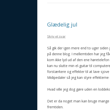
Glædelig jul
Skriv et svar
Så gik der igen mere end to uger siden 
på denne blog. I mellemtiden har jeg få
kom ikke lyd ud af den ene høretelefon
kan nu slutte min el-guitar til compute
forstærkere og effekter til at lave sjove
Midipedaler så jeg kan styre effekter
Hvad ville jeg dog gøre uden en loddek
Det er da noget man kan bruge mange af
fremtiden.