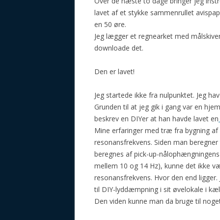
Over de næste to dage bringer jeg instr
lavet af et stykke sammenrullet avispapi
en 50 øre.
Jeg lægger et regnearket med målskiven 
downloade det.
Den er lavet!
Jeg startede ikke fra nulpunktet. Jeg ha
Grunden til at jeg gik i gang var en hj
beskrev en DIYer at han havde lavet en
Mine erfaringer med træ fra bygning af a
resonansfrekvens. Siden man beregner
beregnes af pick-up-nålophængningens “e
mellem 10 og 14 Hz), kunne det ikke væ
resonansfrekvens. Hvor den end ligger.
til DIY-lyddæmpning i sit øvelokale i kæl
Den viden kunne man da bruge til noget