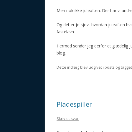
Men nok ikke juleaften. Der har vi andr
Og det er jo sjovt hvordan juleaften hve
fastelavn.
Hermed sender jeg derfor et glædelig ju
blog.
Dette indlæg blev udgivet i
posts
og tagge
Pladespiller
Skriv et svar