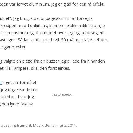
eden var farvet aluminium. Jeg er glad for den rå effekt
uldet”. Jeg brugte decoupagelaklim til at forsegle
e kroppen med Tonkin lak, kunne olielakken ikke trænge
 er en misfarvning af området hvor jeg også forseglede
røve igen. Sådan er det med fejl. Så må man lave det om.
se gør mester.
g valgte en piezo fra en buzzer jeg pillede fra hinanden.
 lille i ampere, skal den forstærkes.
er
egnet til formålet.
 jeg nogensinde har
FET preamp.
 archtop, hvor jeg
den lyder faktisk
t
bass
,
instrument
,
Musik
den
5. marts 2011
.