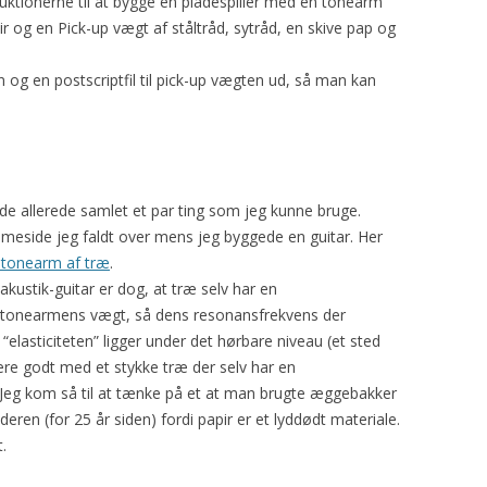
uktionerne til at bygge en pladespiller med en tonearm
r og en Pick-up vægt af ståltråd, sytråd, en skive pap og
og en postscriptfil til pick-up vægten ud, så man kan
vde allerede samlet et par ting som jeg kunne bruge.
emmeside jeg faldt over mens jeg byggede en guitar. Her
tonearm af træ
.
kustik-guitar er dog, at træ selv har en
 tonearmens vægt, så dens resonansfrekvens der
lasticiteten” ligger under det hørbare niveau (et sted
re godt med et stykke træ der selv har en
 Jeg kom så til at tænke på et at man brugte æggebakker
deren (for 25 år siden) fordi papir er et lyddødt materiale.
.