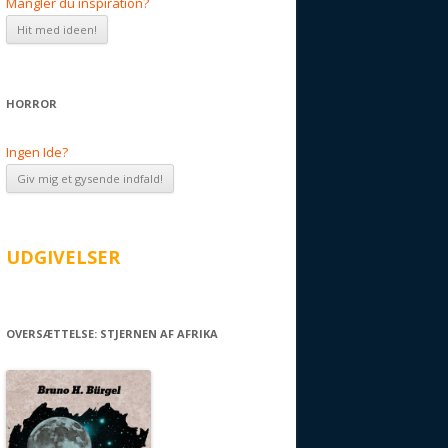
Mangler du inspiration?
HORROR
Ingen Ide?
UDGIVELSER
OVERSÆTTELSE: STJERNEN AF AFRIKA