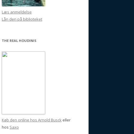
Læs anmeldelse
Lån den på biblioteket
THE REAL HOUDINIS
Køb den online hos Arnold Busck
eller
hos
Saxo