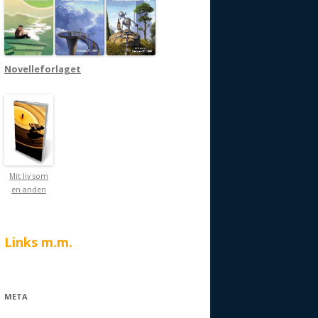
Novelleforlaget
Mit liv som
en anden
Links m.m.
META