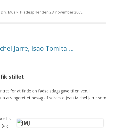
t
DIY
,
Musik
,
Pladespiller
den
28. november 2008
.
hel Jarre, Isao Tomita …
ik stillet
ntret for at finde en fødselsdagsgave til en ven. I
a arrangeret et besøg af selveste Jean Michel Jarre som
vor hr.
m (og