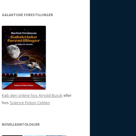
GALAKTISKE FORESTILLINGER
Køb den online hos Arnold Busck
eller
hos
Science Fiction Cirklen
NOVELLEANTOLOGIER