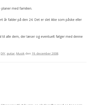
e planer med familien.
rt år falder på den 24. Det er slet ikke som påske eller
l til alle dem, der læser og eventuelt følger med denne
t
DIY
,
guitar
,
Musik
den
19. december 2008
.