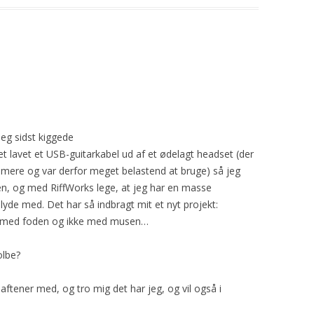
jeg sidst kiggede
et lavet et USB-guitarkabel ud af et ødelagt headset (der
 mere og var derfor meget belastend at bruge) så jeg
ren, og med RiffWorks lege, at jeg har en masse
 lyde med. Det har så indbragt mit et nyt projekt:
ne med foden og ikke med musen…
olbe?
tener med, og tro mig det har jeg, og vil også i