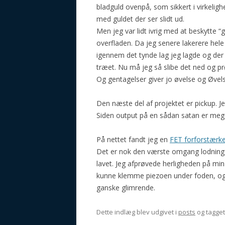
bladguld ovenpå, som sikkert i virkeligh
med guldet der ser slidt ud.
Men jeg var lidt ivrig med at beskytte “g
overfladen. Da jeg senere lakerere hel
igennem det tynde lag jeg lagde og der
træet. Nu må jeg så slibe det ned og p
Og gentagelser giver jo øvelse og Øvel
Den næste del af projektet er pickup. Je
Siden output på en sådan satan er meget
På nettet fandt jeg en
FET forforstærk
Det er nok den værste omgang lodning
lavet. Jeg afprøvede herligheden på min
kunne klemme piezoen under foden, og 
ganske glimrende.
Dette indlæg blev udgivet i
posts
og tagge