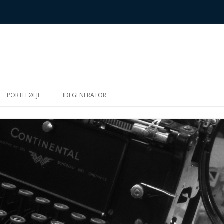
Hop
til
PORTEFØLJE
IDEGENERATOR
indhold
SK
S (METTES
IGHEDSMUFFINS)
R