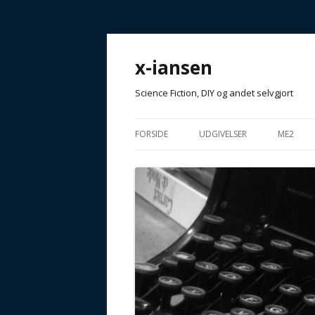
x-iansen
Science Fiction, DIY og andet selvgjort
FORSIDE
UDGIVELSER
ME2
T4NKE XPR1M3NT
GOD FI
ANTOLOGIER
MUFFIN
AFHÆNG
TIDSSKRIFTER / MAGASINER
ARTIKLER
ANDET…
GALAKTISKE FORESTILLINGE