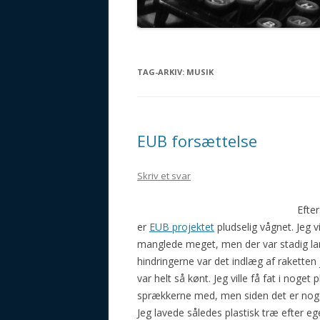
GALAKTISCHE VORSTELLUN
TAG-ARKIV:
MUSIK
EUB forsættelse
Skriv et svar
Efte
er
EUB projektet
pludselig vågnet. Jeg vi
manglede meget, men der var stadig lang
hindringerne var det indlæg af raketten
var helt så kønt. Jeg ville få fat i noget p
sprækkerne med, men siden det er noget 
Jeg lavede således plastisk træ efter e