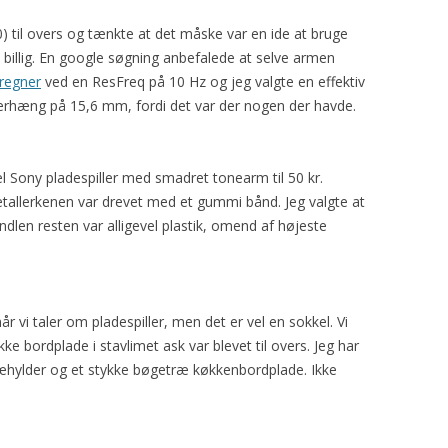
) til overs og tænkte at det måske var en ide at bruge
e billig. En google søgning anbefalede at selve armen
regner
ved en ResFreq på 10 Hz og jeg valgte en effektiv
hæng på 15,6 mm, fordi det var der nogen der havde.
Sony pladespiller med smadret tonearm til 50 kr.
tallerkenen var drevet med et gummi bånd. Jeg valgte at
dlen resten var alligevel plastik, omend af højeste
r vi taler om pladespiller, men det er vel en sokkel. Vi
ke bordplade i stavlimet ask var blevet til overs. Jeg har
etræhylder og et stykke bøgetræ køkkenbordplade. Ikke