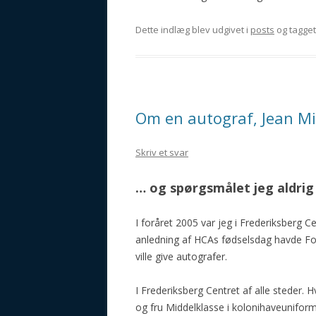
Dette indlæg blev udgivet i
posts
og tagge
Om en autograf, Jean Mic
Skriv et svar
… og spørgsmålet jeg aldrig f
I foråret 2005 var jeg i Frederiksberg Ce
anledning af HCAs fødselsdag havde Fon
ville give autografer.
I Frederiksberg Centret af alle steder. H
og fru Middelklasse i kolonihaveunifor