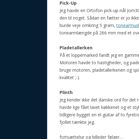
Pick-Up
Jeg havde en Ortofon pick-up-nål (om30
den til noget. Sådan en fætter er jo ikk
burde veje omkring 5 gram,
tonearmud
tonearmlængde på 266 mm med et over
Pladetallerken
På et loppemarked fandt jeg en gammel 
Motoren havde to hastigheder, og pade
bruge motoren, pladetallerkenen og spin
kvalitet ;-).
Plinth
Jeg kender ikke det danske ord for det nå
havde lige fået lavet køkkenet og et styk
tidligere bygget en el-guitar af to fyr
fjollet tænkte jeg.
fortsættelse og billeder følger…