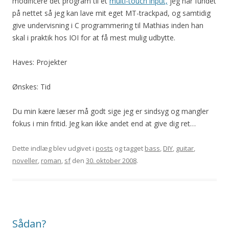
modificere det program til et
multi-touch input,
jeg har fundet
på nettet så jeg kan lave mit eget MT-trackpad, og samtidig
give undervisning i C programmering til Mathias inden han
skal i praktik hos IOI for at få mest mulig udbytte.
Haves: Projekter
Ønskes: Tid
Du min kære læser må godt sige jeg er sindsyg og mangler
fokus i min fritid. Jeg kan ikke andet end at give dig ret…
Dette indlæg blev udgivet i
posts
og tagget
bass
,
DIY
,
guitar
,
noveller
,
roman
,
sf
den
30. oktober 2008
.
Sådan?