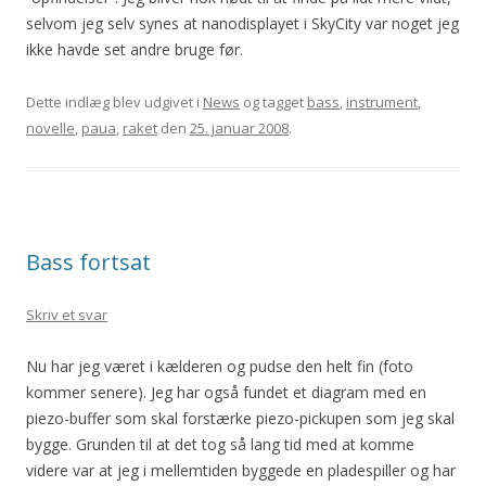
selvom jeg selv synes at nanodisplayet i SkyCity var noget jeg
ikke havde set andre bruge før.
Dette indlæg blev udgivet i
News
og tagget
bass
,
instrument
,
novelle
,
paua
,
raket
den
25. januar 2008
.
Bass fortsat
Skriv et svar
Nu har jeg været i kælderen og pudse den helt fin (foto
kommer senere). Jeg har også fundet et diagram med en
piezo-buffer som skal forstærke piezo-pickupen som jeg skal
bygge. Grunden til at det tog så lang tid med at komme
videre var at jeg i mellemtiden byggede en pladespiller og har