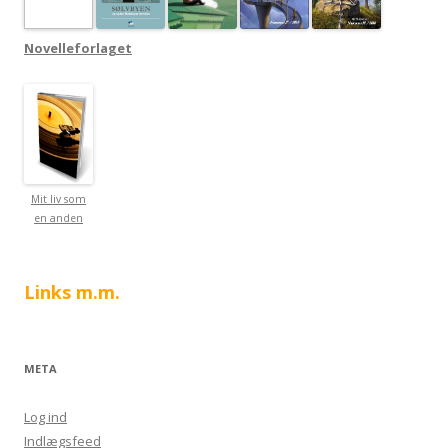
Novelleforlaget
Mit liv som
en anden
Links m.m.
META
Log ind
Indlægsfeed