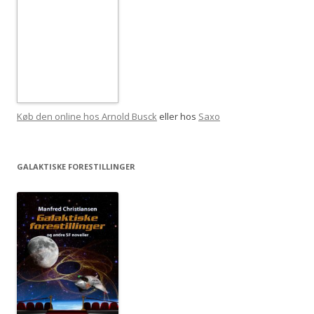
Køb den online hos Arnold Busck
eller hos
Saxo
GALAKTISKE FORESTILLINGER