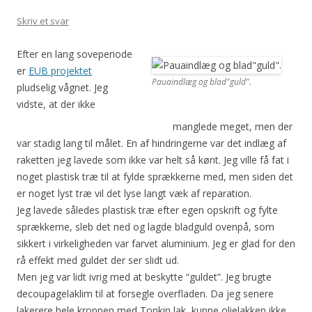
Skriv et svar
Efter en lang soveperiode
er
EUB projektet
Pauaindlæg og blad"guld".
pludselig vågnet. Jeg
vidste, at der ikke
manglede meget, men der
var stadig lang til målet. En af hindringerne var det indlæg af
raketten jeg lavede som ikke var helt så kønt. Jeg ville få fat i
noget plastisk træ til at fylde sprækkerne med, men siden det
er noget lyst træ vil det lyse langt væk af reparation.
Jeg lavede således plastisk træ efter egen opskrift og fylte
sprækkerne, sleb det ned og lagde bladguld ovenpå, som
sikkert i virkeligheden var farvet aluminium. Jeg er glad for den
rå effekt med guldet der ser slidt ud.
Men jeg var lidt ivrig med at beskytte “guldet”. Jeg brugte
decoupagelaklim til at forsegle overfladen. Da jeg senere
lakerere hele kroppen med Tonkin lak, kunne olielakken ikke