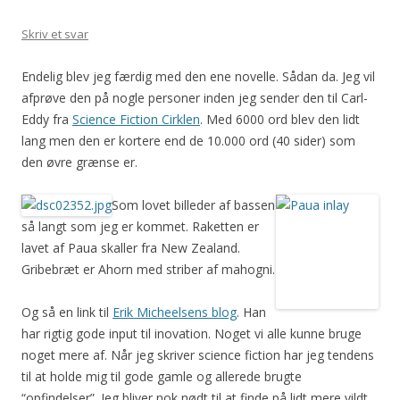
Skriv et svar
Endelig blev jeg færdig med den ene novelle. Sådan da. Jeg vil
afprøve den på nogle personer inden jeg sender den til Carl-
Eddy fra
Science Fiction Cirklen
. Med 6000 ord blev den lidt
lang men den er kortere end de 10.000 ord (40 sider) som
den øvre grænse er.
Som lovet billeder af bassen
så langt som jeg er kommet. Raketten er
lavet af Paua skaller fra New Zealand.
Gribebræt er Ahorn med striber af mahogni.
Og så en link til
Erik Micheelsens blog
. Han
har rigtig gode input til inovation. Noget vi alle kunne bruge
noget mere af. Når jeg skriver science fiction har jeg tendens
til at holde mig til gode gamle og allerede brugte
“opfindelser”. Jeg bliver nok nødt til at finde på lidt mere vildt,