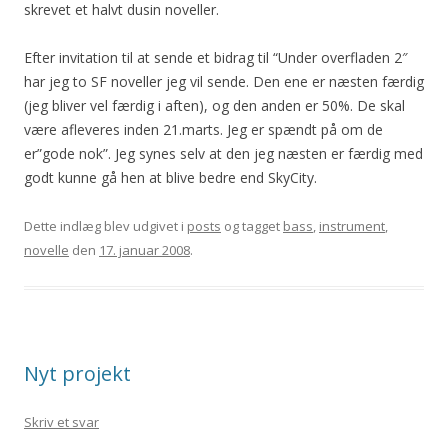
skrevet et halvt dusin noveller.
Efter invitation til at sende et bidrag til “Under overfladen 2″
har jeg to SF noveller jeg vil sende. Den ene er næsten færdig
(jeg bliver vel færdig i aften), og den anden er 50%. De skal
være afleveres inden 21.marts. Jeg er spændt på om de
er”gode nok”. Jeg synes selv at den jeg næsten er færdig med
godt kunne gå hen at blive bedre end SkyCity.
Dette indlæg blev udgivet i
posts
og tagget
bass
,
instrument
,
novelle
den
17. januar 2008
.
Nyt projekt
Skriv et svar