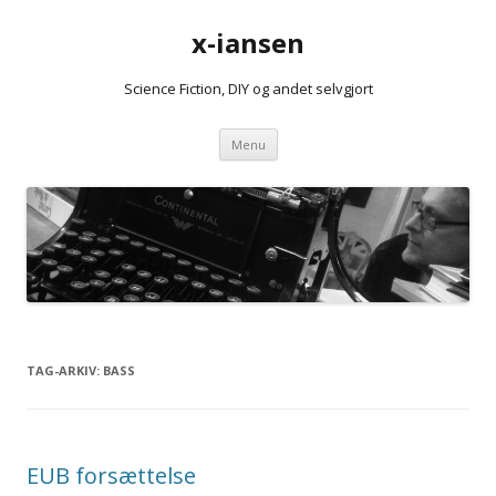
x-iansen
Science Fiction, DIY og andet selvgjort
Hop
Menu
til
indhold
TAG-ARKIV:
BASS
EUB forsættelse