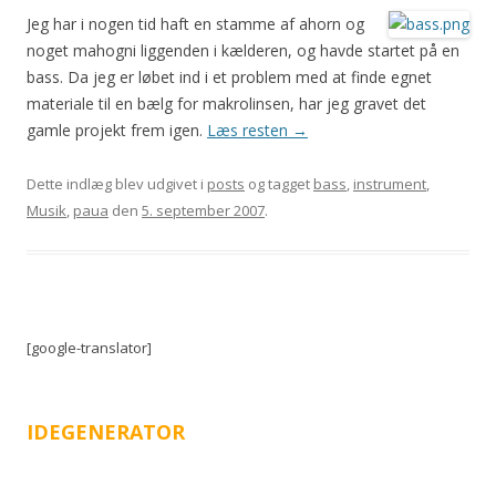
Jeg har i nogen tid haft en stamme af ahorn og
noget mahogni liggenden i kælderen, og havde startet på en
bass. Da jeg er løbet ind i et problem med at finde egnet
materiale til en bælg for makrolinsen, har jeg gravet det
gamle projekt frem igen.
Læs resten
→
Dette indlæg blev udgivet i
posts
og tagget
bass
,
instrument
,
Musik
,
paua
den
5. september 2007
.
[google-translator]
IDEGENERATOR