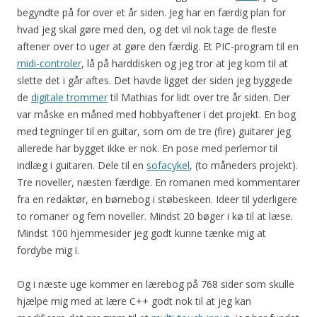
begyndte på for over et år siden. Jeg har en færdig plan for
hvad jeg skal gøre med den, og det vil nok tage de fleste
aftener over to uger at gøre den færdig. Et PIC-program til en
midi-controler
, lå på harddisken og jeg tror at jeg kom til at
slette det i går aftes. Det havde ligget der siden jeg byggede
de
digitale trommer
til Mathias for lidt over tre år siden. Der
var måske en måned med hobbyaftener i det projekt. En bog
med tegninger til en guitar, som om de tre (fire) guitarer jeg
allerede har bygget ikke er nok. En pose med perlemor til
indlæg i guitaren. Dele til en
sofacykel
, (to måneders projekt).
Tre noveller, næsten færdige. En romanen med kommentarer
fra en redaktør, en børnebog i støbeskeen. Ideer til yderligere
to romaner og fem noveller. Mindst 20 bøger i kø til at læse.
Mindst 100 hjemmesider jeg godt kunne tænke mig at
fordybe mig i.
Og i næste uge kommer en lærebog på 768 sider som skulle
hjælpe mig med at lære C++ godt nok til at jeg kan