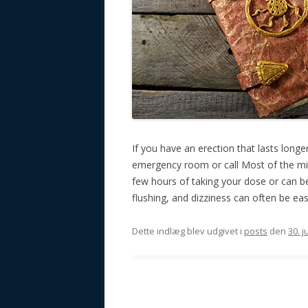
If you have an erection that lasts long
emergency room or call Most of the mild
few hours of taking your dose or can be
flushing, and dizziness can often be ea
Dette indlæg blev udgivet i
posts
den
30. j