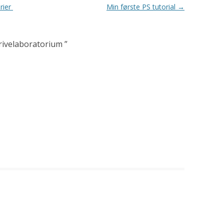
rier
Min første PS tutorial
→
krivelaboratorium
”