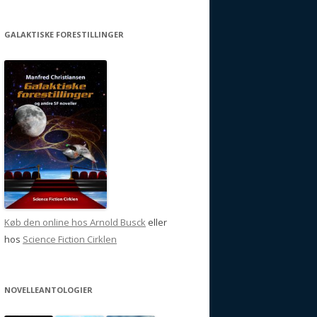
GALAKTISKE FORESTILLINGER
Køb den online hos Arnold Busck
eller
hos
Science Fiction Cirklen
NOVELLEANTOLOGIER