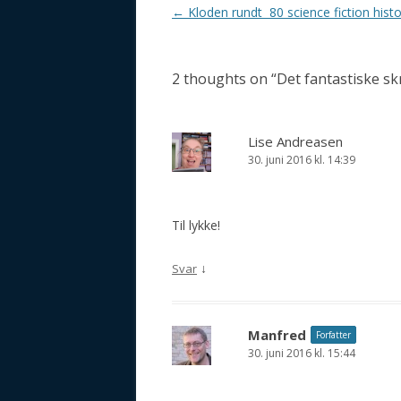
Indlægsnavigation
←
Kloden rundt 80 science fiction histo
2 thoughts on “
Det fantastiske s
Lise Andreasen
30. juni 2016 kl. 14:39
Til lykke!
↓
Svar
Manfred
Forfatter
30. juni 2016 kl. 15:44