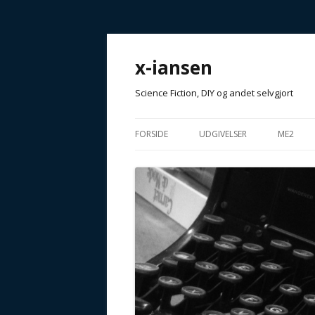
x-iansen
Science Fiction, DIY og andet selvgjort
FORSIDE
UDGIVELSER
ME2
T4NKE XPR1M3NT
GOD FI
ANTOLOGIER
MUFFIN
AFHÆNG
TIDSSKRIFTER / MAGASINER
ARTIKLER
ANDET…
GALAKTISKE FORESTILLINGE