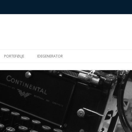
Hop
til
PORTEFØLJE
IDEGENERATOR
indhold
SK
S (METTES
IGHEDSMUFFINS)
R