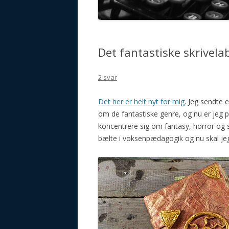
GALAKTISCHE VORSTELLUN
Det fantastiske skrivel
2 svar
Det her er helt nyt for mig
. Jeg sendte 
om de fantastiske genre, og nu er jeg p
koncentrere sig om fantasy, horror og s
bælte i voksenpædagogik og nu skal jeg