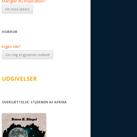
Mangler du inspiration?
HORROR
Ingen Ide?
UDGIVELSER
OVERSÆTTELSE: STJERNEN AF AFRIKA