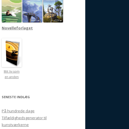
Novelleforlaget
Mit liv som
en anden
SENESTE INDLÆG
På hundrede dage
Tilfældighedsgenerator til
kunstværkerne