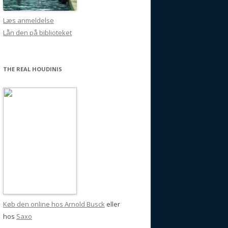
Læs anmeldelse
Lån den på biblioteket
THE REAL HOUDINIS
Køb den online hos Arnold Busck
eller
hos
Saxo