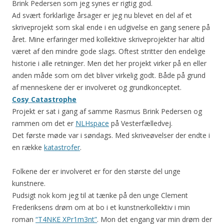
Brink Pedersen som jeg synes er rigtig god.
Ad svært forklarlige årsager er jeg nu blevet en del af et
skriveprojekt som skal ende i en udgivelse en gang senere på
året. Mine erfaringer med kollektive skriveprojekter har altid
været af den mindre gode slags. Oftest stritter den endelige
historie i alle retninger. Men det her projekt virker på en eller
anden måde som om det bliver virkelig godt. Både på grund
af menneskene der er involveret og grundkonceptet.
Cosy Catastrophe
Projekt er sat i gang af samme Rasmus Brink Pedersen og
rammen om det er
NLHspace
på Vesterfælledvej.
Det første møde var i søndags. Med skriveøvelser der endte i
en række
katastrofer
.
Folkene der er involveret er for den største del unge
kunstnere.
Pudsigt nok kom jeg til at tænke på den unge Clement
Frederiksens drøm om at bo i et kunstnerkollektiv i min
roman
“T4NKE XPr1m3nt”
. Mon det engang var min drøm der