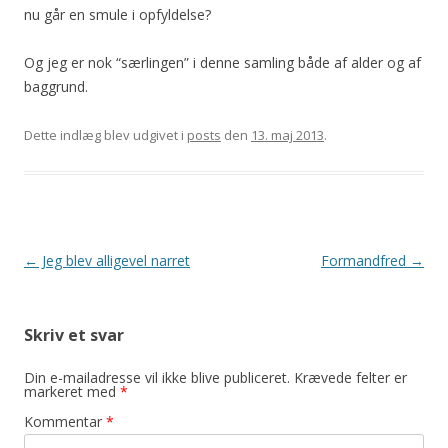
nu går en smule i opfyldelse?
Og jeg er nok “særlingen” i denne samling både af alder og af
baggrund.
Dette indlæg blev udgivet i
posts
den
13. maj 2013
.
Indlægsnavigation
←
Jeg blev alligevel narret
Formandfred
→
Skriv et svar
Din e-mailadresse vil ikke blive publiceret.
Krævede felter er
markeret med
*
Kommentar
*