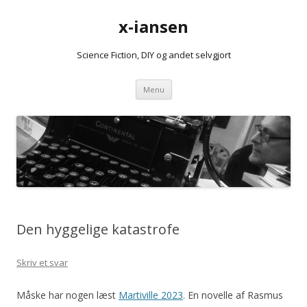
x-iansen
Science Fiction, DIY og andet selvgjort
Hop
Menu
til
indhold
Den hyggelige katastrofe
Skriv et svar
Måske har nogen læst
Martiville 2023
. En novelle af Rasmus