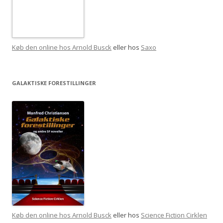
Køb den online hos Arnold Busck
eller hos
Saxo
GALAKTISKE FORESTILLINGER
Køb den online hos Arnold Busck
eller hos
Science Fiction Cirklen