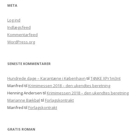
META
Log ind
Indlægsfeed
Kommentarfeed
WordPress.org
SENESTE KOMMENTARER
Hundrede dage – Karantæne i København
til
T4NKE XPr1m3nt
Manfred
til
Krimimessen 2018 – den ukendtes beretning
Henning Andersen
til
Krimimessen 2018 – den ukendtes beretning
Marianne Bækbøl
til
Forlagskontrakt
Manfred
til
Forlagskontrakt
GRATIS ROMAN