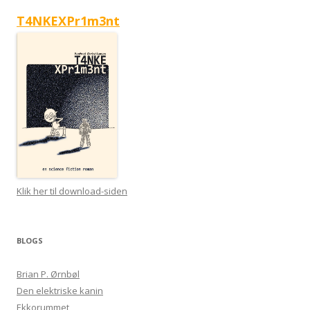
T4NKEXPr1m3nt
Klik her til download-siden
BLOGS
Brian P. Ørnbøl
Den elektriske kanin
Ekkorummet