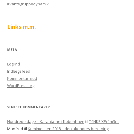
Kvantegruppedynamik
Links m.m.
META
Log ind
Indlægsfeed
Kommentarfeed
WordPress.org
SENESTE KOMMENTARER
Hundrede dage – Karantæne i København
til
T4NKE XPr1m3nt
Manfred
til
Krimimessen 2018 – den ukendtes beretning