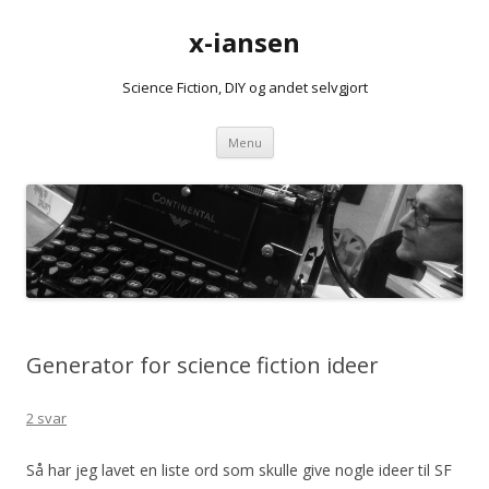
x-iansen
Science Fiction, DIY og andet selvgjort
Hop
Menu
til
indhold
Generator for science fiction ideer
2 svar
Så har jeg lavet en liste ord som skulle give nogle ideer til SF