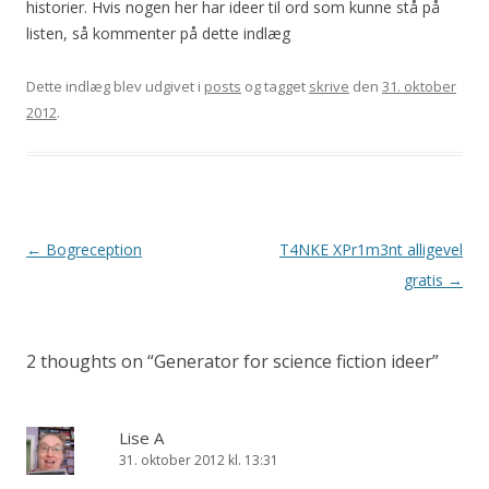
historier. Hvis nogen her har ideer til ord som kunne stå på
listen, så kommenter på dette indlæg
Dette indlæg blev udgivet i
posts
og tagget
skrive
den
31. oktober
2012
.
Indlægsnavigation
←
Bogreception
T4NKE XPr1m3nt alligevel
gratis
→
2 thoughts on “
Generator for science fiction ideer
”
Lise A
31. oktober 2012 kl. 13:31