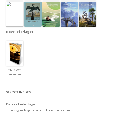
Novelleforlaget
Mit liv som
en anden
SENESTE INDLÆG
På hundrede dage
Tilfældighedsgenerator til kunstværkerne