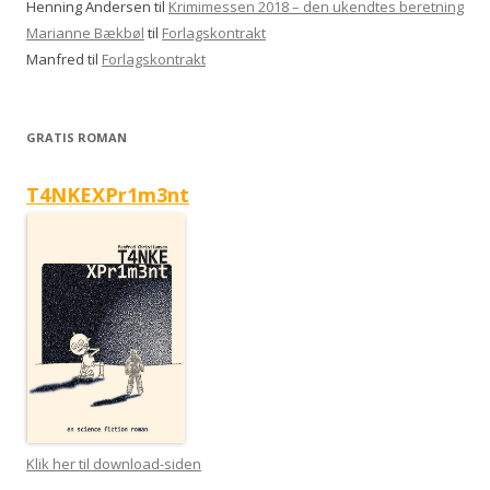
Henning Andersen
til
Krimimessen 2018 – den ukendtes beretning
Marianne Bækbøl
til
Forlagskontrakt
Manfred
til
Forlagskontrakt
GRATIS ROMAN
T4NKEXPr1m3nt
Klik her til download-siden