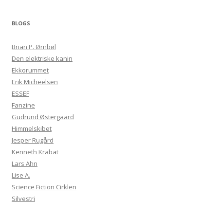
BLOGS
Brian P. Ørnbøl
Den elektriske kanin
Ekkorummet
Erik Micheelsen
ESSEF
Fanzine
Gudrund Østergaard
Himmelskibet
Jesper Rugård
Kenneth Krabat
Lars Ahn
Lise A.
Science Fiction Cirklen
Silvestri