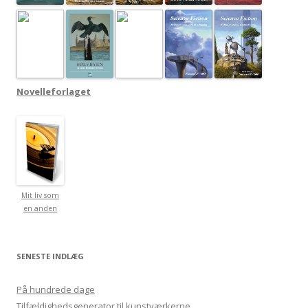
Novelleforlaget
Mit liv som
en anden
SENESTE INDLÆG
På hundrede dage
Tilfældighedsgenerator til kunstværkerne