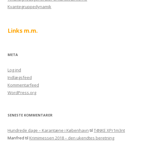
Kvantegruppedynamik
Links m.m.
META
Log ind
Indlægsfeed
Kommentarfeed
WordPress.org
SENESTE KOMMENTARER
Hundrede dage – Karantæne i København
til
T4NKE XPr1m3nt
Manfred
til
Krimimessen 2018 – den ukendtes beretning