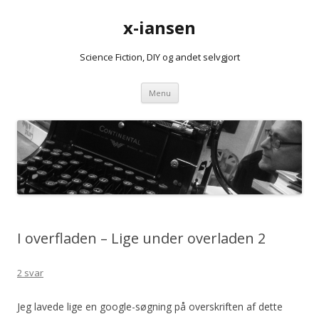
x-iansen
Science Fiction, DIY og andet selvgjort
Hop
Menu
til
indhold
I overfladen – Lige under overladen 2
2 svar
Jeg lavede lige en google-søgning på overskriften af dette