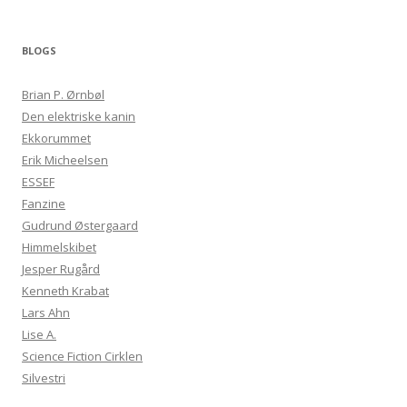
BLOGS
Brian P. Ørnbøl
Den elektriske kanin
Ekkorummet
Erik Micheelsen
ESSEF
Fanzine
Gudrund Østergaard
Himmelskibet
Jesper Rugård
Kenneth Krabat
Lars Ahn
Lise A.
Science Fiction Cirklen
Silvestri