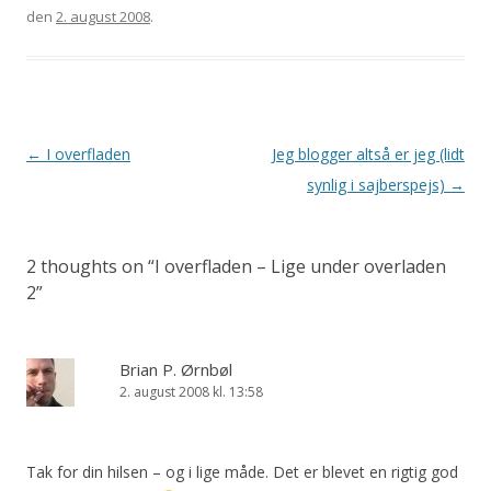
den
2. august 2008
.
Indlægsnavigation
←
I overfladen
Jeg blogger altså er jeg (lidt
synlig i sajberspejs)
→
2 thoughts on “
I overfladen – Lige under overladen
2
”
Brian P. Ørnbøl
2. august 2008 kl. 13:58
Tak for din hilsen – og i lige måde. Det er blevet en rigtig god