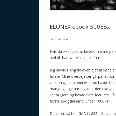
GALAKTISCHE VORSTELLUN
ELONEX ebook 500EBx
Skriv et svar
Hvis du ikke gider at læse om mine perso
ned til “hardware” overskriften
Jeg havde i lang tid overvejet at købe e
første. Mine overvejelser gik på, at bø
version og at pionerkøberne havde betal
mange gange har jeg købt den nye gadge
var billigere og havde flere features. S
første ebogslæser til under 1000 kr.
Den kom så hos GAD til 895,- X levering