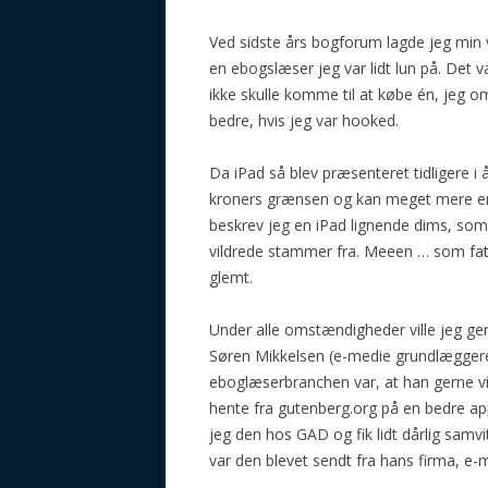
Ved sidste års bogforum lagde jeg min 
en ebogslæser jeg var lidt lun på. Det 
ikke skulle komme til at købe én, jeg om 
bedre, hvis jeg var hooked.
Da iPad så blev præsenteret tidligere i år
kroners grænsen og kan meget mere end 
beskrev jeg en iPad lignende dims, som
vildrede stammer fra. Meeen … som fatt
glemt.
Under alle omstændigheder ville jeg ge
Søren Mikkelsen (e-medie grundlæggeren
eboglæserbranchen var, at han gerne vi
hente fra gutenberg.org på en bedre ap
jeg den hos GAD og fik lidt dårlig sam
var den blevet sendt fra hans firma, e-m