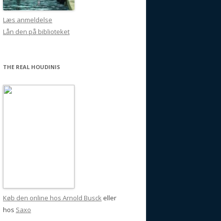
Læs anmeldelse
Lån den på biblioteket
THE REAL HOUDINIS
Køb den online hos Arnold Busck
eller
hos
Saxo