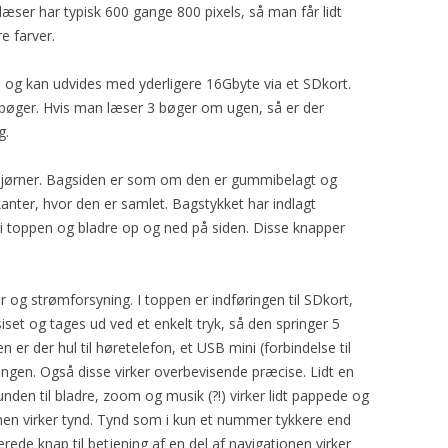
læser har typisk 600 gange 800 pixels, så man får lidt
e farver.
g kan udvides med yderligere 16Gbyte via et SDkort.
stbøger. Hvis man læser 3 bøger om ugen, så er der
g.
 hjørner. Bagsiden er som om den er gummibelagt og
kanter, hvor den er samlet. Bagstykket har indlagt
 i toppen og bladre op og ned på siden. Disse knapper
er og strømforsyning. I toppen er indføringen til SDkort,
set og tages ud ved et enkelt tryk, så den springer 5
 er der hul til høretelefon, et USB mini (forbindelse til
ningen. Også disse virker overbevisende præcise. Lidt en
bunden til bladre, zoom og musik (?!) virker lidt pappede og
men virker tynd. Tynd som i kun et nummer tykkere end
ede knap til betjening af en del af navigationen virker