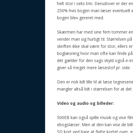
helt stor i seks trin. Derudover er der 
250% hvis bogen man læser eventuelt ind
bogen blev gereret med.
Skærmen har med sine fem tommer en m
vender man sig hurtigt til. Størrelsen på
skriften ikke skal være for stor, eller
boglæsning hvor man ofte kan finde på 
det gælder for den sags skyld også e-
giver så meget mere læsestof pr. side.
Den er nok lidt lille til at læse tegnese
mangler altså lidt i størrelsen for at de
Video og audio og billeder:
500EB kan også spille musik og vise fil
ebogslæser. Men at den kan vise de bil
SD kort ved bare at flytte kortet over, e