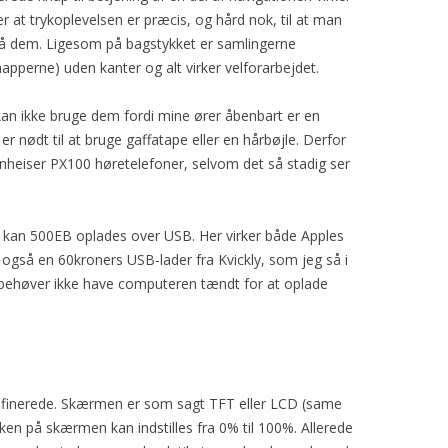
r at trykoplevelsen er præcis, og hård nok, til at man
 på dem. Ligesom på bagstykket er samlingerne
apperne) uden kanter og alt virker velforarbejdet.
an ikke bruge dem fordi mine ører åbenbart er en
 er nødt til at bruge gaffatape eller en hårbøjle. Derfor
heiser PX100 høretelefoner, selvom det så stadig ser
s kan 500EB oplades over USB. Her virker både Apples
r også en 60kroners USB-lader fra Kvickly, som jeg så i
behøver ikke have computeren tændt for at oplade
efinerede. Skærmen er som sagt TFT eller LCD (same
n på skærmen kan indstilles fra 0% til 100%. Allerede