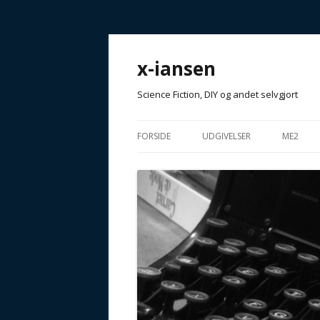
x-iansen
Science Fiction, DIY og andet selvgjort
FORSIDE
UDGIVELSER
ME2
T4NKE XPR1M3NT
GOD FI
ANTOLOGIER
MUFFIN
AFHÆNG
TIDSSKRIFTER / MAGASINER
ARTIKLER
ANDET…
GALAKTISKE FORESTILLINGE