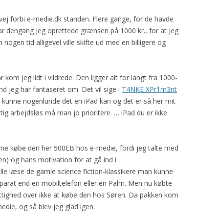
vej forbi e-medie.dk standen. Flere gange, for de havde
var dengang jeg oprettede grænsen på 1000 kr., for at jeg
nogen tid alligevel ville skifte ud med en billigere og
 kom jeg lidt i vildrede. Den ligger alt for langt fra 1000-
jeg har fantaseret om. Det vil sige i
T4NKE XPr1m3nt
 kunne nogenlunde det en iPad kan og det er så her mit
ig arbejdsløs må man jo prioritere. … iPad du er ikke
rne købe den her 500EB hos e-medie, fordi jeg talte med
) og hans motivation for at gå ind i
lle læse de gamle science fiction-klassikere man kunne
parat end en mobiltelefon eller en Palm. Men nu købte
vittighed over ikke at købe den hos Søren. Da pakken kom
edie, og så blev jeg glad igen.