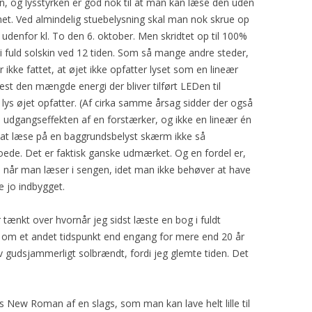
 og lysstyrken er god nok til at man kan læse den uden
met. Ved almindelig stuebelysning skal man nok skrue op
 udenfor kl. To den 6. oktober. Men skridtet op til 100%
 i fuld solskin ved 12 tiden. Som så mange andre steder,
r ikke fattet, at øjet ikke opfatter lyset som en lineær
est den mængde energi der bliver tilført LEDen til
ys øjet opfatter. (Af cirka samme årsag sidder der også
re udgangseffekten af en forstærker, og ikke en lineær én
t at læse på en baggrundsbelyst skærm ikke så
ede. Det er faktisk ganske udmærket. Og en fordel er,
 når man læser i sengen, idet man ikke behøver at have
 jo indbygget.
r tænkt over hvornår jeg sidst læste en bog i fuldt
e om et andet tidspunkt end engang for mere end 20 år
v gudsjammerligt solbrændt, fordi jeg glemte tiden. Det
es New Roman af en slags, som man kan lave helt lille til