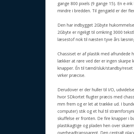
gange 800 pixels (9 gange 15). En e-ink 
mindre i bredden. Til gengæld er der fler
Den har indbygget 2Gbyte hukommelse o
2Gbyte er rigeligt til omkring 3000 tek
læsestof nok til næsten tyve års læsnin
Chassiset er af plastik med afrundede
lækker at røre ved der er ingen skarpe 
knapper. Én til tænd/sluk/standby/reset
virker præcise.
Derudover er der huller til I/O, udvidels
hvor SDkortet flugter præcis med chassi
mm frem og er let at trække ud. I bunden
computer) stik og et hul til strømforsy
skuffelse er fronten. De fire knapper i 
plastikagtige og pladen hen over skær
overheadtransparent. Den centralt placer