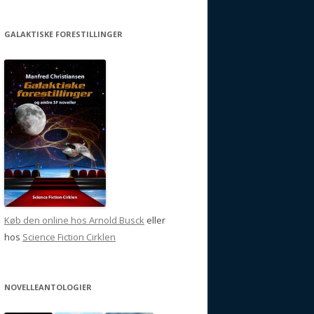
GALAKTISKE FORESTILLINGER
Køb den online hos Arnold Busck
eller
hos
Science Fiction Cirklen
NOVELLEANTOLOGIER