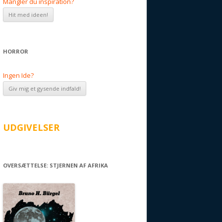
Mangler du inspiration?
HORROR
Ingen Ide?
UDGIVELSER
OVERSÆTTELSE: STJERNEN AF AFRIKA