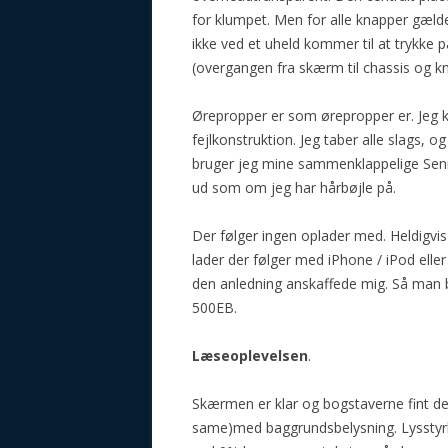
for klumpet. Men for alle knapper gælde
ikke ved et uheld kommer til at trykke
(overgangen fra skærm til chassis og kn
Ørepropper er som ørepropper er. Jeg k
fejlkonstruktion. Jeg taber alle slags, og
bruger jeg mine sammenklappelige Senn
ud som om jeg har hårbøjle på.
Der følger ingen oplader med. Heldigvi
lader der følger med iPhone / iPod elle
den anledning anskaffede mig. Så man 
500EB.
Læseoplevelsen
.
Skærmen er klar og bogstaverne fint d
same)med baggrundsbelysning. Lysstyrke