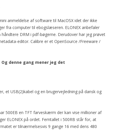
.
mini anmeldelse af software til MacOSX idet der ikke
øger fra computer til ebogslæseren. ELONEX anbefaler
kan håndtere DRM i pdf-bøgerne. Derudover har jeg prøvet
metadata-editor. Calibre er et OpenSource /Freeware /
X. Og denne gang mener jeg det
er, et USB(2)kabel og en brugervejledning på dansk og
ar 500EB en TFT farveskærm der kan vise millioner af
ager ELONEX på ordet. Femtallet i 500RB står for, at
rmatet er tilnærmelsesvis 9 gange 16 med dens 480