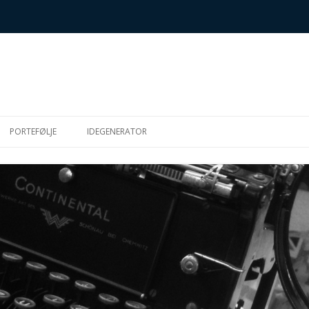
Hop
til
PORTEFØLJE
IDEGENERATOR
indhold
SK
S (METTES
IGHEDSMUFFINS)
R