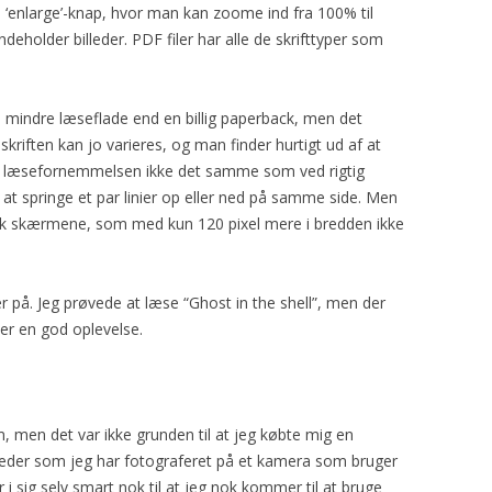
en ‘enlarge’-knap, hvor man kan zoome ind fra 100% til
eholder billeder. PDF filer har alle de skrifttyper som
indre læseflade end en billig paperback, men det
 skriften kan jo varieres, og man finder hurtigt ud af at
s er læsefornemmelsen ikke det samme som ved rigtig
at springe et par linier op eller ned på samme side. Men
ink skærmene, som med kun 120 pixel mere i bredden ikke
rier på. Jeg prøvede at læse “Ghost in the shell”, men der
t er en god oplevelse.
m, men det var ikke grunden til at jeg købte mig en
leder som jeg har fotograferet på et kamera som bruger
r i sig selv smart nok til at jeg nok kommer til at bruge