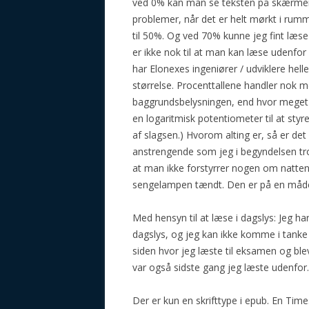
ved 0% kan man se teksten på skærmen,
problemer, når det er helt mørkt i rum
til 50%. Og ved 70% kunne jeg fint læse
er ikke nok til at man kan læse udenfor
har Elonexes ingeniører / udviklere helle
størrelse. Procenttallene handler nok m
baggrundsbelysningen, end hvor meget l
en logaritmisk potentiometer til at sty
af slagsen.) Hvorom alting er, så er de
anstrengende som jeg i begyndelsen tro
at man ikke forstyrrer nogen om natten
sengelampen tændt. Den er på en måde
Med hensyn til at læse i dagslys: Jeg ha
dagslys, og jeg kan ikke komme i tank
siden hvor jeg læste til eksamen og ble
var også sidste gang jeg læste udenfor.
Der er kun en skrifttype i epub. En Tim