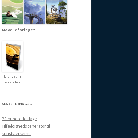
Novelleforlaget
Mit liv som
en anden
SENESTE INDLÆG
På hundrede dage
Tilfældighedsgenerator til
kunstværkerne